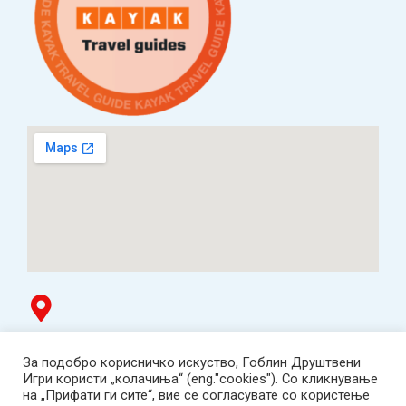
Гоблин продавница
За подобро корисничко искуство, Гоблин Друштвени
ТЦ Буњаковец - 1. кат, Скопје.
Игри користи „колачиња“ (eng."cookies"). Со кликнување
Tел: 078 669 482
на „Прифати ги сите“, вие се согласувате со користење
Работно време: пон-пет 12:00-19:00 /саб 12:00-17:00