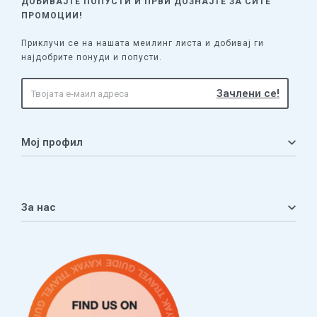
ДОБИВАЈТЕ ПОПУСТИ И ПРВИ ДОЗНАЈТЕ
ЗА СИТЕ
ПРОМОЦИИ!
Приклучи се на нашата меилинг листа и добивај ги
најдобрите понуди и попусти.
Мој профил
Мој профил
Кошничка
За нас
Листа на желби
Приватност
ЧПП
Нашата приказна
Контакт
Услови за плаќање и испорака
Наши партнери