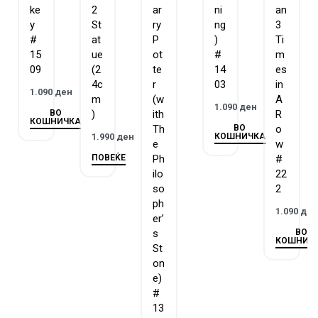
ke
2
ar
ni
an
y
St
ry
ng
3
#
at
P
)
Ti
15
ue
ot
#
m
09
(2
te
14
es
4c
r
03
in
1.090
ден
m
(w
A
1.090
ден
ВО
)
ith
R
КОШНИЧКА
ВО
Th
o
КОШНИЧКА
1.990
ден
e
w
ПОВЕЌЕ
Ph
#
ilo
22
so
2
ph
1.090
де
er’
ВО
s
КОШНИЧ
St
on
e)
#
13