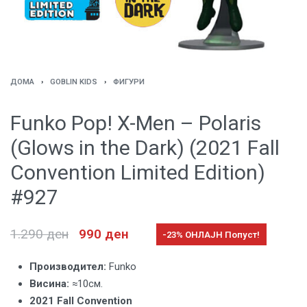
ДОМА
›
GOBLIN KIDS
›
ФИГУРИ
Funko Pop! X-Men – Polaris
(Glows in the Dark) (2021 Fall
Convention Limited Edition)
#927
1.290
ден
990
ден
-23% ОНЛАЈН Попуст!
Производител:
Funko
Висина:
≈10см.
2021 Fall Convention