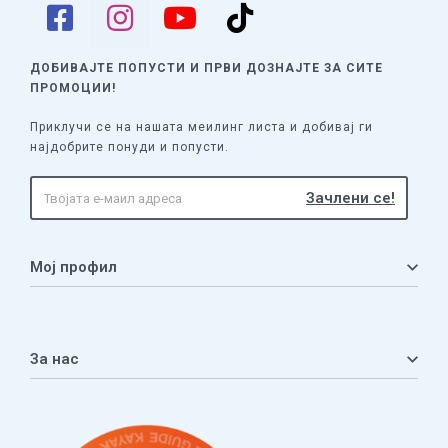
ДОБИВАЈТЕ ПОПУСТИ И ПРВИ ДОЗНАЈТЕ
ЗА СИТЕ
ПРОМОЦИИ!
Приклучи се на нашата меилинг листа и добивај ги
најдобрите понуди и попусти.
Мој профил
Мој профил
Кошничка
За нас
Листа на желби
Приватност
ЧПП
Нашата приказна
Контакт