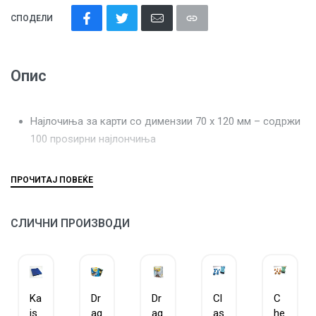
СПОДЕЛИ
Опис
Најлочиња за карти со димензии 70 х 120 мм – содржи
100 проѕирни најлончиња
СЛИЧНИ ПРОИЗВОДИ
Ka
Dr
Dr
Cl
C
is
ag
ag
as
he