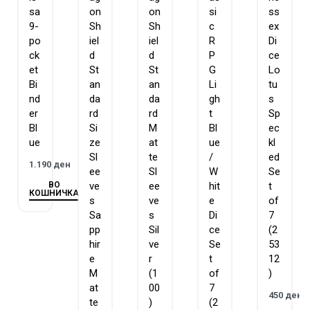
sa
on
on
si
ss
9-
Sh
Sh
c
ex
po
iel
iel
R
Di
ck
d
d
P
ce
et
St
St
G
Lo
Bi
an
an
Li
tu
nd
da
da
gh
s
er
rd
rd
t
Sp
Bl
Si
M
Bl
ec
ue
ze
at
ue
kl
Sl
te
/
ed
1.190
ден
ee
Sl
W
Se
ВО
ve
ee
hit
t
КОШНИЧКА
s
ve
e
of
Sa
s
Di
7
pp
Sil
ce
(2
hir
ve
Se
53
e
r
t
12
M
(1
of
)
at
00
7
450
ден
te
)
(2