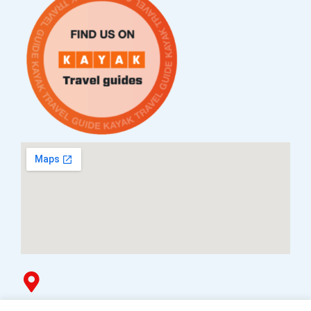
Услови за плаќање и испорака
Наши партнери
Гоблин продавница