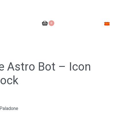
0
 Astro Bot – Icon
lock
Paladone