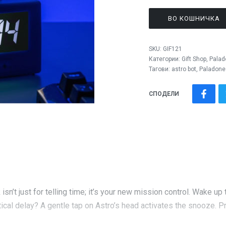
ВО КОШНИЧКА
SKU:
GIF121
Категории:
Gift Shop
,
Palad
Тагови:
astro bot
,
Paladone
СПОДЕЛИ
sn’t just for telling time; it’s your new mission control. Wake up
tical delay? A gentle tap on Astro’s head activates the snooze. 