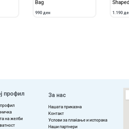
Bag
Shape
990
ден
1.190
де
ЛЕД
ПОВЕЌЕ
ПРЕГЛЕД
ВО КОШ
ј профил
За нас
 профил
Нашата приказна
ничка
Контакт
та на желби
Услови за плаќање и испорака
ватност
Наши партнери