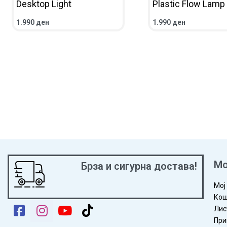
Desktop Light
Plastic Flow Lamp
1.990
ден
1.990
ден
ВО КОШНИЧКА
ПРЕГЛЕД
ВО КОШНИЧКА
ПРЕГ
Мо
Брза и сигурна достава!
Мој
Кош
Лис
При