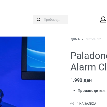
ДОМА
›
GIFT SHOP
Paladone
Alarm C
1.990
ден
Производител:
1 НА ЗАЛИХА