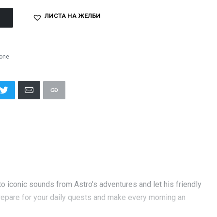
ЛИСТА НА ЖЕЛБИ
one
 to iconic sounds from Astro’s adventures and let his friendly
Prepare for your daily quests and make every morning an