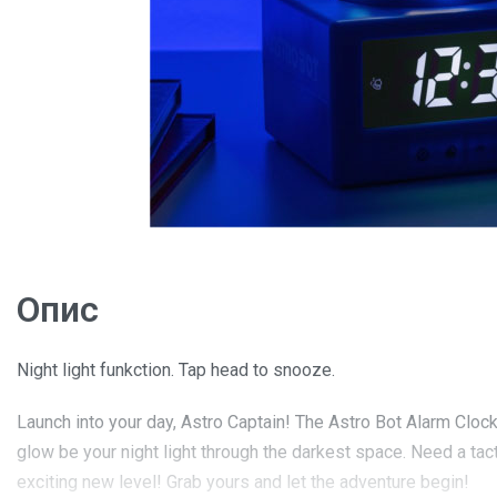
Опис
Night light funkction. Tap head to snooze.
Launch into your day, Astro Captain! The Astro Bot Alarm Clock i
glow be your night light through the darkest space. Need a tac
exciting new level! Grab yours and let the adventure begin!