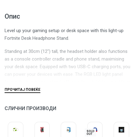
Опис
Level up your gaming setup or desk space with this light-up
Fortnite Desk Headphone Stand.
Standing at 30cm (12″) tall, the headset holder also functions
as a console controller cradle and phone stand, maximising
your desk space. Equipped with two USB-C charging ports, you
can power your devices with ease. The RGB LED light panel
forms the headphone stand, offering three brightness settings,
music reactive mode, colour phasing and colour select modes
– all easily controlled with the included remote.
СЛИЧНИ ПРОИЗВОДИ
Power the light with the permanently attached USB cable.
SOLD
OUT