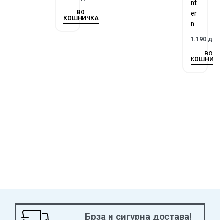
nt
ВО
er
КОШНИЧКА
n
1.190
де
ВО
КОШНИЧ
Брза и сигурна достава!