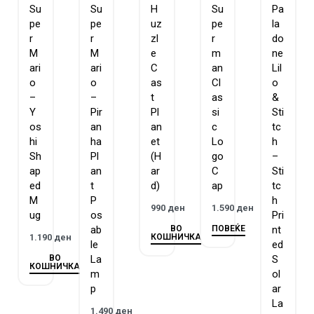
Su
Su
H
Su
Pa
pe
pe
uz
pe
la
r
r
zl
r
do
M
M
e
m
ne
ari
ari
C
an
Lil
o
o
as
Cl
o
–
–
t
as
&
Y
Pir
Pl
si
Sti
os
an
an
c
tc
hi
ha
et
Lo
h
Sh
Pl
(H
go
–
ap
an
ar
C
Sti
ed
t
d)
ap
tc
M
P
h
990
ден
1.590
ден
ug
os
Pri
ВО
ПОВЕЌЕ
ab
nt
КОШНИЧКА
1.190
ден
le
ed
ВО
La
S
КОШНИЧКА
m
ol
p
ar
La
1.490
ден