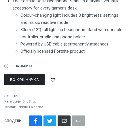
The Fortnite Desk Headphone Stand is a stylish, versatile
accessory for every gamer’s desk.
Colour-changing light includes 3 brightness settings
and music reactive mode
30cm (12″) tall light-up headphone stand with console
controller cradle and phone holder
Powered by USB cable (permanently attached)
Officially licensed Fortnite product
1 НА ЗАЛИХА
ВО КОШНИЧКА
SKU:
LI266
Категорија:
Gift Shop
Тагови:
Fortnite
,
Paladone
СПОДЕЛИ