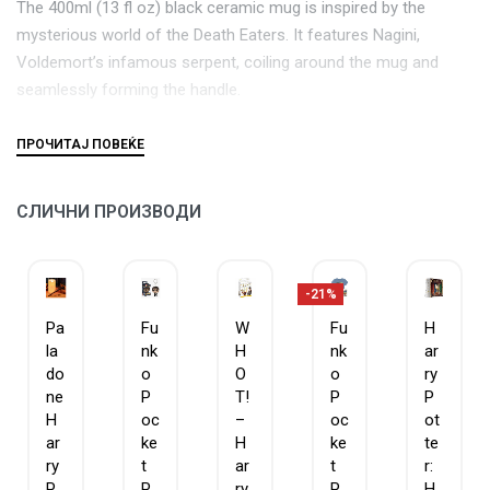
The 400ml (13 fl oz) black ceramic mug is inspired by the
mysterious world of the Death Eaters. It features Nagini,
Voldemort’s infamous serpent, coiling around the mug and
seamlessly forming the handle.
Not suitable for dishwasher or microwave use.
The Harry Potter Dark Mark Mug is a must-have for any
СЛИЧНИ ПРОИЗВОДИ
Potterhead and makes an unforgettable gift.
-21%
Pa
Fu
W
Fu
H
la
nk
H
nk
ar
do
o
O
o
ry
ne
P
T!
P
P
H
oc
–
oc
ot
ar
ke
H
ke
te
ry
t
ar
t
r:
P
P
ry
P
H