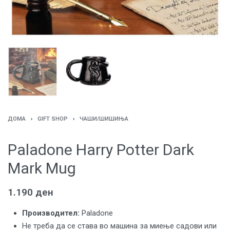
ДОМА
›
GIFT SHOP
›
ЧАШИ/ШИШИЊА
Paladone Harry Potter Dark
Mark Mug
1.190
ден
Производител:
Paladone
Не треба да се става во машина за миење садови или