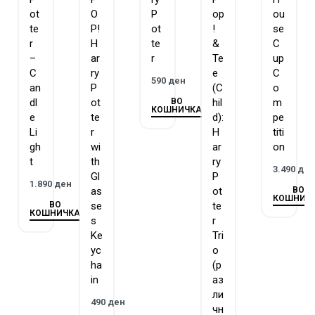
ot
O
P
op
ou
te
P!
ot
!
se
r
H
te
&
C
–
ar
r
Te
up
C
ry
e
C
590
ден
an
P
(C
o
ВО
dl
ot
hil
m
КОШНИЧКА
e
te
d):
pe
Li
r
H
titi
gh
wi
ar
on
t
th
ry
3.490
де
Gl
P
1.890
ден
ВО
as
ot
КОШНИЧ
ВО
se
te
КОШНИЧКА
s
r
Ke
Tri
yc
o
ha
(р
in
аз
ли
490
ден
чн