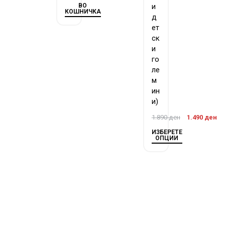
ВО
и
КОШНИЧКА
д
ет
ск
и
го
ле
м
ин
и)
1.890
ден
1.490
ден
ИЗБЕРЕТЕ
ОПЦИИ