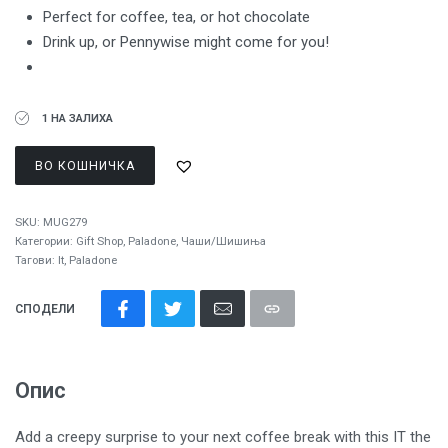
Perfect for coffee, tea, or hot chocolate
Drink up, or Pennywise might come for you!
1 НА ЗАЛИХА
ВО КОШНИЧКА
SKU:
MUG279
Категории:
Gift Shop
,
Paladone
,
Чаши/Шишиња
Тагови:
It
,
Paladone
СПОДЕЛИ
Опис
Add a creepy surprise to your next coffee break with this IT the