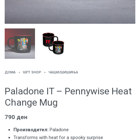
ДОМА
›
GIFT SHOP
›
ЧАШИ/ШИШИЊА
Paladone IT – Pennywise Heat
Change Mug
790
ден
Производител:
Paladone
Transforms with heat for a spooky surprise