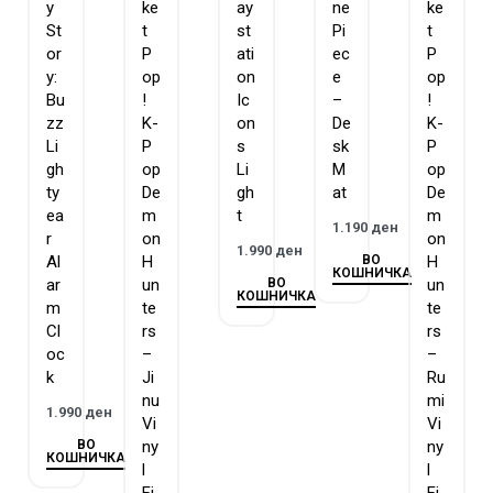
y
ke
ay
ne
ke
St
t
st
Pi
t
or
P
ati
ec
P
y:
op
on
e
op
Bu
!
Ic
–
!
zz
K-
on
De
K-
Li
P
s
sk
P
gh
op
Li
M
op
ty
De
gh
at
De
ea
m
t
m
1.190
ден
r
on
on
1.990
ден
ВО
Al
H
H
КОШНИЧКА
ВО
ar
un
un
КОШНИЧКА
m
te
te
Cl
rs
rs
oc
–
–
k
Ji
Ru
nu
mi
1.990
ден
Vi
Vi
ВО
ny
ny
КОШНИЧКА
l
l