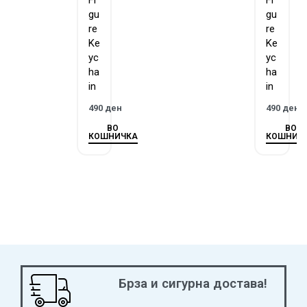
Fi
Fi
gu
gu
re
re
Ke
Ke
yc
yc
ha
ha
in
in
490
ден
490
ден
ВО
ВО
КОШНИЧКА
КОШНИЧ
Брза и сигурна достава!