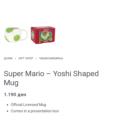
ДОМА
›
GIFT SHOP
›
ЧАШИ/ШИШИЊА
Super Mario – Yoshi Shaped
Mug
1.190
ден
Official Licensed Mug
Comes in a presentation box