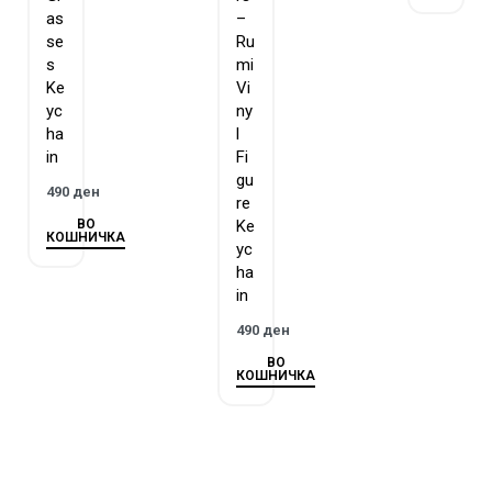
as
–
se
Ru
s
mi
Ke
Vi
yc
ny
ha
l
in
Fi
gu
490
ден
re
ВО
Ke
КОШНИЧКА
yc
ha
in
490
ден
ВО
КОШНИЧКА