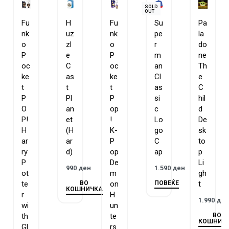
SOLD
OUT
Fu
H
Fu
Su
Pa
nk
uz
nk
pe
la
o
zl
o
r
do
P
e
P
m
ne
oc
C
oc
an
Th
ke
as
ke
Cl
e
t
t
t
as
C
P
Pl
P
si
hil
O
an
op
c
d
P!
et
!
Lo
De
H
(H
K-
go
sk
ar
ar
P
C
to
ry
d)
op
ap
p
P
De
Li
990
ден
1.590
ден
ot
m
gh
ВО
ПОВЕЌЕ
te
on
t
КОШНИЧКА
r
H
1.990
де
wi
un
ВО
th
te
КОШНИЧ
Gl
rs