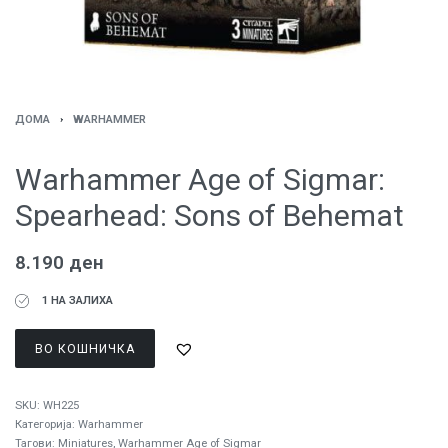
ДОМА
›
WARHAMMER
Warhammer Age of Sigmar:
Spearhead: Sons of Behemat
8.190
ден
1 НА ЗАЛИХА
ВО КОШНИЧКА
SKU:
WH225
Категорија:
Warhammer
Тагови:
Miniatures
,
Warhammer Age of Sigmar