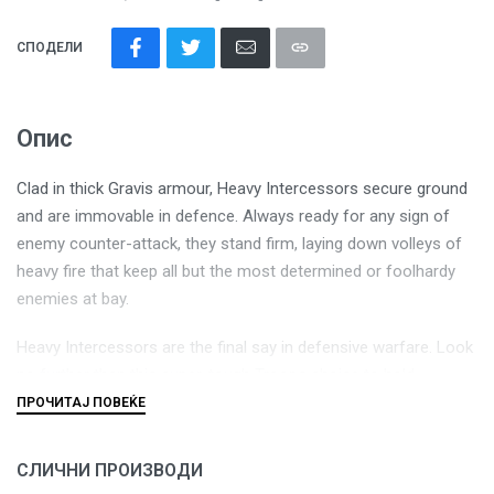
СПОДЕЛИ
Опис
Clad in thick Gravis armour, Heavy Intercessors secure ground
and are immovable in defence. Always ready for any sign of
enemy counter-attack, they stand firm, laying down volleys of
heavy fire that keep all but the most determined or foolhardy
enemies at bay.
Heavy Intercessors are the final say in defensive warfare. Look
no further than this super-tough Troops choice to hold
objectives, all the while laying down long-range fire with a
variety of heavy bolt rifles and heavy bolters.
СЛИЧНИ ПРОИЗВОДИ
This 120-part plastic kit makes five Heavy Intercessors and is