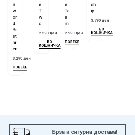
S
e
e
sh
w
T
Te
ip
or
w
a
3.790
ден
d
o
m
ВО
Br
КОШНИЧКА
2.590
ден
2.990
ден
et
ВО
ПОВЕЌЕ
hr
КОШНИЧКА
en
3.290
ден
ПОВЕЌЕ
Брза и сигурна достава!