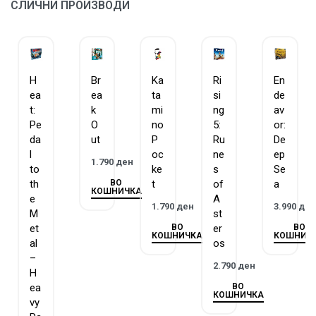
СЛИЧНИ ПРОИЗВОДИ
H
Br
Ka
Ri
En
ea
ea
ta
si
de
t:
k
mi
ng
av
Pe
O
no
5:
or:
da
ut
P
Ru
De
l
oc
ne
ep
1.790
ден
to
ke
s
Se
ВО
th
t
of
a
КОШНИЧКА
e
A
1.790
ден
3.990
де
M
st
ВО
ВО
et
er
КОШНИЧКА
КОШНИЧ
al
os
–
2.790
ден
H
ВО
ea
КОШНИЧКА
vy