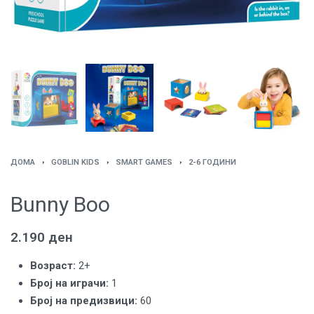
ДОМА
›
GOBLIN KIDS
›
SMART GAMES
›
2-6 ГОДИНИ
Bunny Boo
2.190
ден
Возраст:
2+
Броj на играчи:
1
Број на предизвици:
60