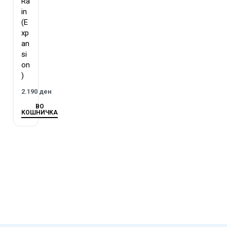
Ra
in
(E
xp
an
si
on
)
2.190
ден
ВО
КОШНИЧКА