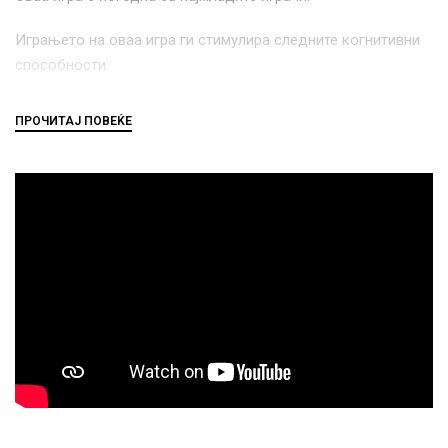
Играњето на оваа игра ги стимулира следните когнитивни
способности:
јазик
логика
решавање на проблеми
флексибилно размислување
просторен увид