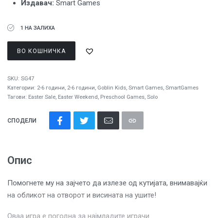
Издавач
:
Smart Games
1 НА ЗАЛИХА
ВО КОШНИЧКА
SKU:
SG47
Категории:
2-6 години
,
2-6 години
,
Goblin Kids
,
Smart Games
,
SmartGames
Тагови:
Easter Sale
,
Easter Weekend
,
Preschool Games
,
Solo
СПОДЕЛИ
Опис
Помогнете му на зајчето да излезе од кутијата, внимавајќи
на обликот на отворот и висината на ушите!
Оваа игра е погодна за најмладите играчи.