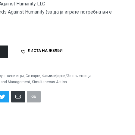
Against Humanity LLC
rds Against Humanity (за да ја играте потребна ви е
ЛИСТА НА ЖЕЛБИ
руштвени игри
,
Со карти
,
Фамилијарни/За почетници
Hand Management
,
Simultaneous Action