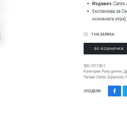
Издавач:
Cards 
Експанзија за
Ca
основната игра)
1 НА ЗАЛИХА
ВО КОШНИЧКА
SKU:
DI1745-1
Категории:
Party games
,
Д
Тагови:
Cards
,
Expansion
,
СПОДЕЛИ