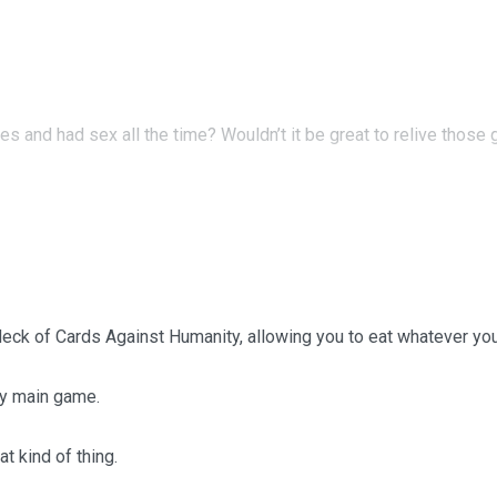
and had sex all the time? Wouldn’t it be great to relive those 
eck of Cards Against Humanity, allowing you to eat whatever you
ty main game.
at kind of thing.