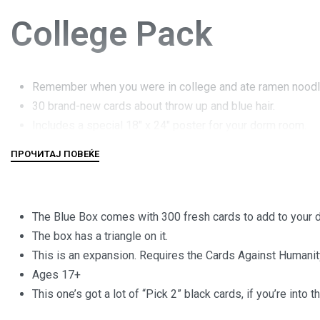
College Pack
Remember when you were in college and ate ramen noodles 
30 brand-new cards about throw up and blue hair.
Includes a special 18″ x 24″ poster for your dorm room.
You should break up with your high school boyfriend.
The Blue Box comes with 300 fresh cards to add to your d
The box has a triangle on it.
This is an expansion. Requires the Cards Against Humani
Ages 17+
This one’s got a lot of “Pick 2” black cards, if you’re into th