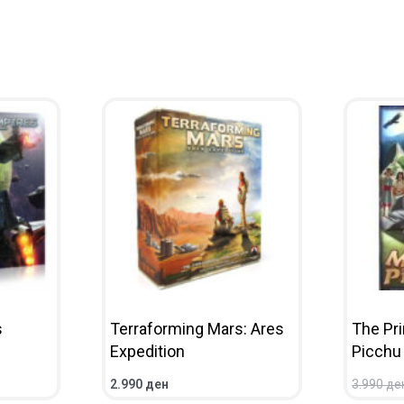
s
Terraforming Mars: Ares
The Pr
Expedition
Picchu
2.990
ден
3.990
де
ЛЕД
ВО КОШНИЧКА
ПРЕГЛЕД
ВО КОШ