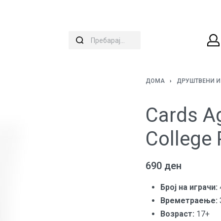
ДОМА
›
ДРУШТВЕНИ И
Cards A
College
690
ден
Броj на играчи:
Времетраење:
Возраст:
17+