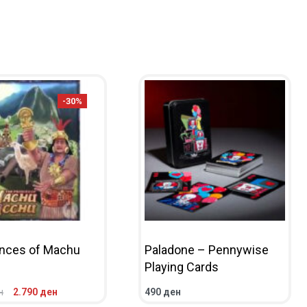
-30%
inces of Machu
Paladone – Pennywise
Playing Cards
н
2.790
ден
490
ден
НИЧКА
ПРЕГЛЕД
ВО КОШНИЧКА
ПРЕГЛЕД