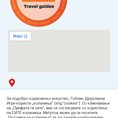
Гоблин продавница
За подобро корисничко искуство, Гоблин Друштвени
ТЦ Буњаковец - 1. кат, Скопје.
Игри користи „колачиња“ (eng."cookies"). Со кликнување
Tел: 078 669 482
на „Прифати ги сите“, вие се согласувате со користење
Работно време: пон-пет 12:00-19:00 /саб 12:00-17:00
на СИТЕ колачиња. Меѓутоа, може да ги посетите
2001-2026 Goblin Games, All Rights Reserved.
„Поставки за колачиња“ за да дадете контролирана