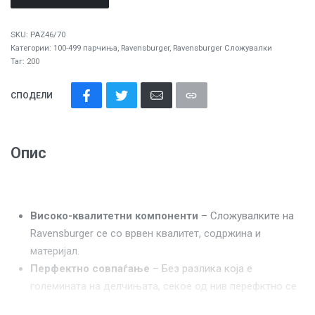
SKU:
PAZ46/70
Категории:
100-499 парчиња
,
Ravensburger
,
Ravensburger Сложувалки
Таг:
200
СПОДЕЛИ
Опис
Високо-квалитетни компоненти
– Сложувалките на
Ravensburger се со врвен квалитет, содржина и
материјал.
Перфектно совпаѓање
– Без разлика која е
големината на делчињата, секое од нив перефктно се
совпаѓа.