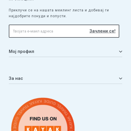
Приклучи се на нашата меилинг листа и добивај ги
најдобрите понуди и попусти.
Мој профил
Мој профил
Кошничка
За нас
Листа на желби
Приватност
ЧПП
Нашата приказна
Контакт
Услови за плаќање и испорака
Наши партнери