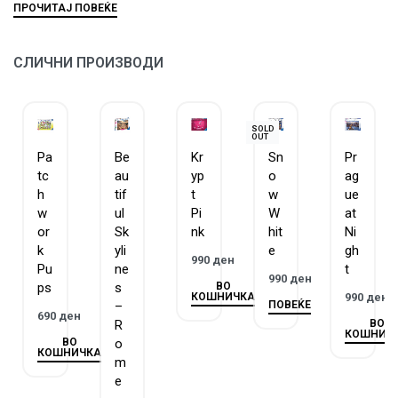
Секое делче е уникатно
– Ravensburger
сложувалките се составени од делчиња со уникатна
форма и ниедно од нив не се повторува.
СЛИЧНИ ПРОИЗВОДИ
Ravensburger има традиција на изработка на
сложувалки и игри, повеќе од 130 години.
SOLD
OUT
Pa
Be
Kr
Sn
Pr
tc
au
yp
o
ag
h
tif
t
w
ue
w
ul
Pi
W
at
or
Sk
nk
hit
Ni
k
yli
e
gh
990
ден
Pu
ne
t
990
ден
ВО
ps
s
КОШНИЧКА
990
ден
ПОВЕЌЕ
–
690
ден
ВО
R
КОШНИЧ
ВО
o
КОШНИЧКА
m
e