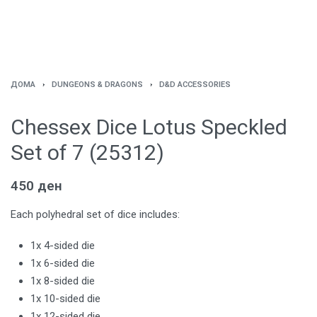
ДОМА
›
DUNGEONS & DRAGONS
›
D&D ACCESSORIES
Chessex Dice Lotus Speckled
Set of 7 (25312)
450
ден
Each polyhedral set of dice includes:
1x 4-sided die
1x 6-sided die
1x 8-sided die
1x 10-sided die
1x 12-sided die