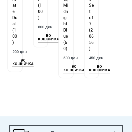
at
(1
Mi
Se
e
00
dn
t
Du
)
ig
of
al
ht
7
800
ден
(1
Bl
(2
ВО
00
ue
06
КОШНИЧКА
)
(6
56
0)
)
900
ден
500
ден
450
ден
ВО
КОШНИЧКА
ВО
ВО
КОШНИЧКА
КОШНИЧКА