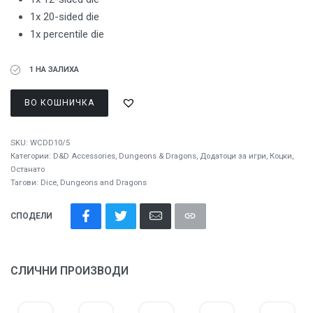
1x 20-sided die
1x percentile die
1 НА ЗАЛИХА
ВО КОШНИЧКА
SKU:
WCDD10/5
Категории:
D&D Accessories
,
Dungeons & Dragons
,
Додатоци за игри
,
Коцки
,
Останато
Тагови:
Dice
,
Dungeons and Dragons
СПОДЕЛИ
СЛИЧНИ ПРОИЗВОДИ