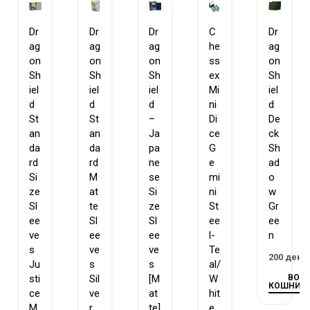
Dr
Dr
Dr
C
Dr
ag
ag
ag
he
ag
on
on
on
ss
on
Sh
Sh
Sh
ex
Sh
iel
iel
iel
Mi
iel
d
d
d
ni
d
St
St
–
Di
De
an
an
Ja
ce
ck
da
da
pa
G
Sh
rd
rd
ne
e
ad
Si
M
se
mi
o
ze
at
Si
ni
w
Sl
te
ze
St
Gr
ee
Sl
Sl
ee
ee
ve
ee
ee
l-
n
s
ve
ve
Te
200
ден
Ju
s
s
al/
ВО
sti
Sil
[M
W
КОШНИЧ
ce
ve
at
hit
M
r
te]
e