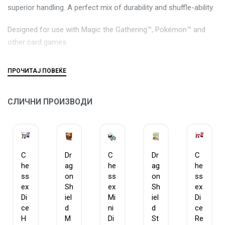
superior handling. A perfect mix of durability and shuffle-ability.
Designed for use with Magic the Gathering™, Pokémon™ and
other card games.
СЛИЧНИ ПРОИЗВОДИ
C
Dr
C
Dr
C
he
ag
he
ag
he
ss
on
ss
on
ss
ex
Sh
ex
Sh
ex
Di
iel
Mi
iel
Di
ce
d
ni
d
ce
H
M
Di
St
Re