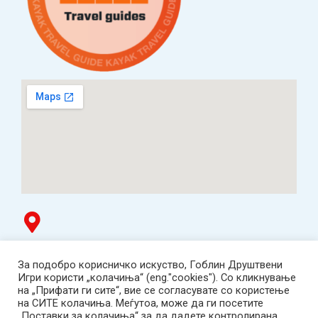
Гоблин продавница
За подобро корисничко искуство, Гоблин Друштвени
ТЦ Буњаковец - 1. кат, Скопје.
Игри користи „колачиња“ (eng."cookies"). Со кликнување
Tел: 078 669 482
на „Прифати ги сите“, вие се согласувате со користење
Работно време: пон-пет 12:00-19:00 /саб 12:00-17:00
на СИТЕ колачиња. Меѓутоа, може да ги посетите
2001-2026 Goblin Games, All Rights Reserved.
„Поставки за колачиња“ за да дадете контролирана