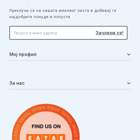
Приклучи се на нашата меилинг листа и добивај ги
најдобрите понуди и попусти.
Мој профил
Мој профил
Кошничка
За нас
Листа на желби
Приватност
ЧПП
Нашата приказна
Контакт
Услови за плаќање и испорака
Наши партнери