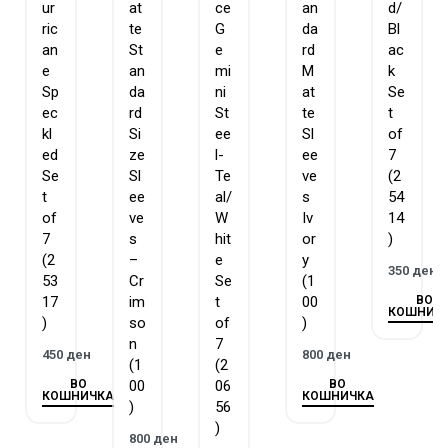
ur
at
ce
an
d/
ric
te
G
da
Bl
an
St
e
rd
ac
e
an
mi
M
k
Sp
da
ni
at
Se
ec
rd
St
te
t
kl
Si
ee
Sl
of
ed
ze
l-
ee
7
Se
Sl
Te
ve
(2
t
ee
al/
s
54
of
ve
W
Iv
14
7
s
hit
or
)
(2
–
e
y
350
ден
53
Cr
Se
(1
ВО
17
im
t
00
КОШНИЧ
)
so
of
)
n
7
450
ден
800
ден
(1
(2
ВО
ВО
00
06
КОШНИЧКА
КОШНИЧКА
)
56
)
800
ден