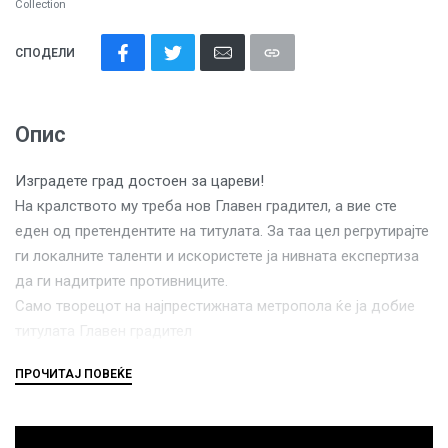
Collection
СПОДЕЛИ
Опис
Изградете град достоен за цареви!
На кралството му треба нов Главен градител, а вие сте
еден од претендентите на титулата. За таа цел регрутирајте
ги локалните таленти и искористете ја нивната експертиза
да ги надитрите противниците.
Само творецот на најпрестижната метропола ќе ја добие
титулата Главен градител
Играта не е јазично независна текстот на картите е на
македонски јазик.
Награди и признанија: