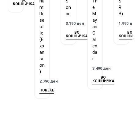
ВО
riu
S
Th
S
КОШНИЧКА
m:
on
e
R
Ri
ar
M
B)
se
ay
3.190
ден
1.990
де
of
an
ВО
ВО
Ix
C
КОШНИЧКА
КОШНИЧ
(E
al
xp
en
an
da
si
r
on
3.490
ден
)
ВО
КОШНИЧКА
2.790
ден
ПОВЕЌЕ