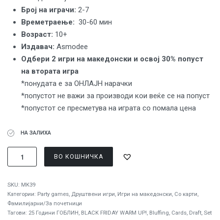
Број на играчи:
2-7
Времетраење:
30-60 мин
Вoзраст:
10+
Издавач:
Asmodee
Одбери 2 игри на македонски и освој 30% попуст
на втората игра
*понудата е за ОНЛАЈН нарачки
*попустот не важи за производи кои веќе се на попуст
*попустот се пресметува на играта со помала цена
НА ЗАЛИХА
ВО КОШНИЧКА
SKU:
MK39
Категории:
Party games
,
Друштвени игри
,
Игри на македонски
,
Со карти
,
Фамилијарни/За почетници
Тагови:
25 Години ГОБЛИН
,
BLACK FRIDAY WARM UP!
,
Bluffing
,
Cards
,
Draft
,
Set