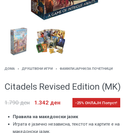
ДОМА
›
ДРУШТВЕНИ ИГРИ
›
ФАМИЛИЈАРНИ/ЗА ПОЧЕТНИЦИ
Citadels Revised Edition (MK)
1.790
ден
1.342
ден
-25% ОНЛАЈН Попуст!
Правила на македонски јазик
Играта е јазично независна, текстот на картите е на
македонски јазик.