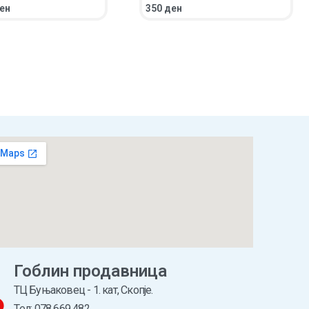
ен
350
ден
НИЧКА
ПРЕГЛЕД
ВО КОШНИЧКА
ПРЕГЛЕД
Гоблин продавница
ТЦ Буњаковец - 1. кат, Скопје.
Tел: 078 669 482