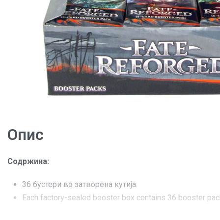
Опис
Содржина:
36 бустери во затворена кутија.
Each factory-sealed booster box contains 36 booster pac