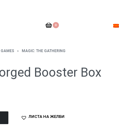
0
D GAMES
›
MAGIC: ТHE GATHERING
forged Booster Box
ЛИСТА НА ЖЕЛБИ