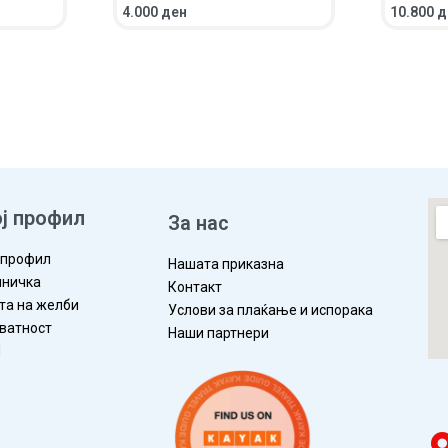
4.000
ден
10.800
д
ЛЕД
ВО КОШНИЧКА
ПРЕГЛЕД
ВО КОШ
ј профил
За нас
 профил
Нашата приказна
ничка
Контакт
та на желби
Услови за плаќање и испорака
ватност
Наши партнери
П