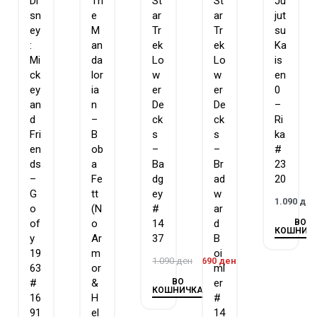
Di
Th
St
St
Ju
sn
e
ar
ar
jut
ey
M
Tr
Tr
su
:
an
ek
ek
Ka
Mi
da
Lo
Lo
is
ck
lor
w
w
en
ey
ia
er
er
0
an
n
De
De
–
d
–
ck
ck
Ri
Fri
B
s
s
ka
en
ob
–
–
#
ds
a
Ba
Br
23
–
Fe
dg
ad
20
G
tt
ey
w
1.090
де
o
(N
#
ar
ВО
of
o
14
d
КОШНИЧ
y
Ar
37
B
19
m
oi
1.090
ден
690
ден
63
or
ml
ВО
#
&
er
КОШНИЧКА
16
H
#
91
el
14