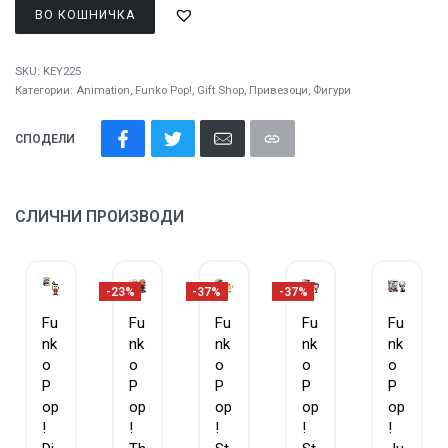
ВО КОШНИЧКА
SKU:
KEY225
Категории:
Animation
,
Funko Pop!
,
Gift Shop
,
Привезоци
,
Фигури
СПОДЕЛИ
СЛИЧНИ ПРОИЗВОДИ
-23%
-37%
-37%
Fu
Fu
Fu
Fu
Fu
nk
nk
nk
nk
nk
o
o
o
o
o
P
P
P
P
P
op
op
op
op
op
!
!
!
!
!