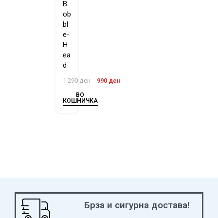
B
ob
bl
e-
H
ea
d
1.290
ден
990
ден
ВО
КОШНИЧКА
Брза и сигурна достава!