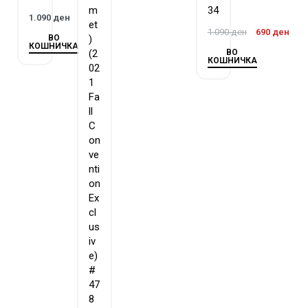
m
34
1.090
ден
et
1.090
ден
690
ден
ВО
)
КОШНИЧКА
ВО
(2
КОШНИЧКА
02
1
Fa
ll
C
on
ve
nti
on
Ex
cl
us
iv
e)
#
47
8