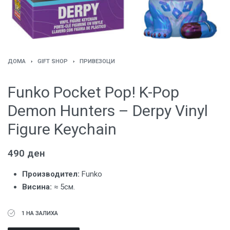
ДОМА
›
GIFT SHOP
›
ПРИВЕЗОЦИ
Funko Pocket Pop! K-Pop
Demon Hunters – Derpy Vinyl
Figure Keychain
490
ден
Производител:
Funko
Висина:
≈ 5см.
1 НА ЗАЛИХА