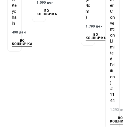
1.090
ден
Ke
4c
er
ВО
yc
m
C
КОШНИЧКА
ha
)
on
in
ve
1.790
ден
nti
490
ден
ВО
on
КОШНИЧКА
ВО
Li
КОШНИЧКА
mi
te
d
Ed
iti
on
)
#
11
44
1.290
ден
ВО
КОШНИЧ