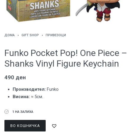
ДОМА
›
GIFT SHOP
›
ПРИВЕЗОЦИ
Funko Pocket Pop! One Piece –
Shanks Vinyl Figure Keychain
490
ден
Производител:
Funko
Висина:
≈ 5см.
1 НА ЗАЛИХА
ВО КОШНИЧКА