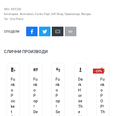
SKU:
KEY220
Категории:
Animation
,
Funko Pop!
,
Gift Shop
,
Привезоци
,
Фигури
Таг:
One Piece
СПОДЕЛИ
СЛИЧНИ ПРОИЗВОДИ
-23%
Fu
Fu
Fu
Da
Fu
nk
nk
nk
rk
nk
o
o
o
H
o
P
P
P
or
P
oc
op
op
se
O
ke
!
!
Th
P!
t
De
Se
e
Th