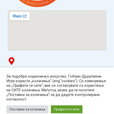
Гоблин продавница
За подобро корисничко искуство, Гоблин Друштвени
ТЦ Буњаковец - 1. кат, Скопје.
Игри користи „колачиња“ (eng."cookies"). Со кликнување
Tел: 078 669 482
на „Прифати ги сите“, вие се согласувате со користење
Работно време: пон-пет 12:00-19:00 /саб 12:00-17:00
на СИТЕ колачиња. Меѓутоа, може да ги посетите
2001-2026 Goblin Games, All Rights Reserved.
„Поставки за колачиња“ за да дадете контролирана
Гоблин ДОО, Скопје. Даночен број:
согласност.
МК4030005543925
contact@goblingames.mk
Поставки за колачиња
Прифати ги сите