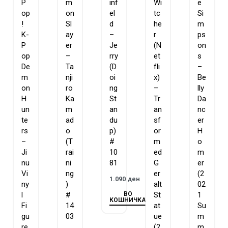
P
m
inf
Wi
e
op
on
el
tc
Si
!
Sl
d
he
m
K-
ay
–
r
ps
P
er
Je
(N
on
op
–
rry
et
s
De
Ta
(D
fli
–
m
nji
oi
x)
Be
on
ro
ng
–
lly
H
Ka
St
Tr
Da
un
m
an
an
nc
te
ad
du
sf
er
rs
o
p)
or
H
–
(T
#
m
o
Ji
rai
10
ed
m
nu
ni
81
G
er
Vi
ng
er
(2
1.090
ден
ny
)
alt
02
ВО
l
#
St
1
КОШНИЧКА
Fi
14
at
Su
gu
03
ue
m
re
(2
m