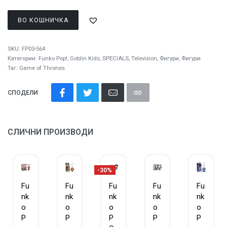
ВО КОШНИЧКА
SKU:
FP03-564
Категории:
Funko Pop!
,
Goblin Kids
,
SPECIALS
,
Television
,
Фигури
,
Фигури
Таг:
Game of Thrones
СПОДЕЛИ
СЛИЧНИ ПРОИЗВОДИ
-30%
Fu
Fu
Fu
Fu
Fu
nk
nk
nk
nk
nk
o
o
o
o
o
P
P
P
P
P