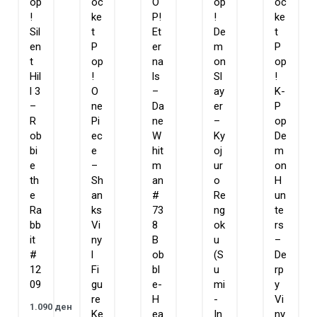
op
oc
O
op
oc
!
ke
P!
!
ke
Sil
t
Et
De
t
en
P
er
m
P
t
op
na
on
op
Hil
!
ls
Sl
!
l 3
O
–
ay
K-
–
ne
Da
er
P
R
Pi
ne
–
op
ob
ec
W
Ky
De
bi
e
hit
oj
m
e
–
m
ur
on
th
Sh
an
o
H
e
an
#
Re
un
Ra
ks
73
ng
te
bb
Vi
8
ok
rs
it
ny
B
u
–
#
l
ob
(S
De
12
Fi
bl
u
rp
09
gu
e-
mi
y
re
H
-
Vi
1.090
ден
Ke
ea
In
ny