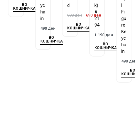
ВО
yc
d
k)
l
КОШНИЧКА
ha
#
Fi
990
ден
690
ден
in
21
gu
ВО
94
re
КОШНИЧКА
490
ден
Ke
1.190
ден
ВО
yc
КОШНИЧКА
ВО
ha
КОШНИЧКА
in
490
ден
ВО
КОШНИЧ