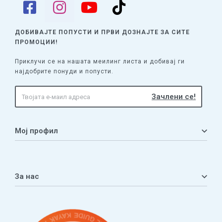
ДОБИВАЈТЕ ПОПУСТИ И ПРВИ ДОЗНАЈТЕ
ЗА СИТЕ
ПРОМОЦИИ!
Приклучи се на нашата меилинг листа и добивај ги
најдобрите понуди и попусти.
Мој профил
Мој профил
Кошничка
За нас
Листа на желби
Приватност
ЧПП
Нашата приказна
Контакт