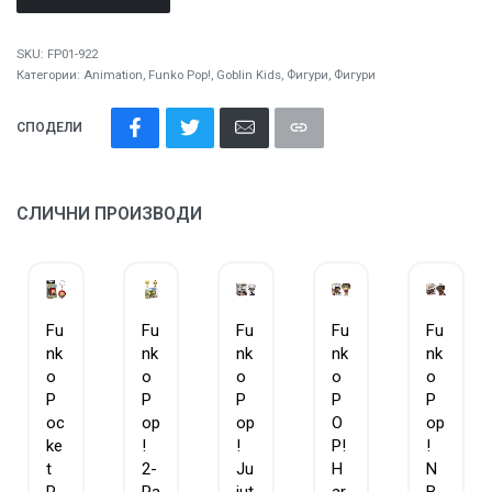
SKU:
FP01-922
Категории:
Animation
,
Funko Pop!
,
Goblin Kids
,
Фигури
,
Фигури
СПОДЕЛИ
СЛИЧНИ ПРОИЗВОДИ
Fu
Fu
Fu
Fu
Fu
nk
nk
nk
nk
nk
o
o
o
o
o
P
P
P
P
P
oc
op
op
O
op
ke
!
!
P!
!
t
2-
Ju
H
N