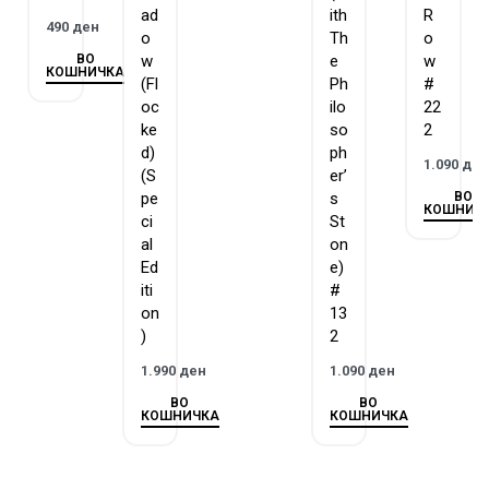
ad
ith
R
490
ден
o
Th
o
ВО
w
e
w
КОШНИЧКА
(Fl
Ph
#
oc
ilo
22
ke
so
2
d)
ph
1.090
де
(S
er’
ВО
pe
s
КОШНИЧ
ci
St
al
on
Ed
e)
iti
#
on
13
)
2
1.990
ден
1.090
ден
ВО
ВО
КОШНИЧКА
КОШНИЧКА