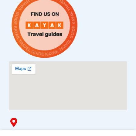
Услови за плаќање и испорака
Наши партнери
Гоблин продавница