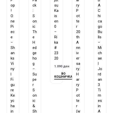
P
Pa
jut
ar
B
op
ck
su
ry
A
!
:
Ka
P
C
O
S
is
ot
hi
ne
on
en
te
ca
Pi
ic
0
r
go
ec
Th
–
20
Bu
e
e
Ri
th
lls
–
H
ka
A
–
Sh
ed
#
nn
Mi
an
ge
23
iv
ch
ks
ho
20
er
ae
Vi
g
sa
l
1.090
ден
ny
–
ry:
Jo
ВО
l
Su
H
rd
КОШНИЧКА
Fi
pe
ar
an
gu
r
ry
3
re
S
P
Ti
Ke
on
ot
m
yc
ic
te
es
ha
&
r
in
in
Sh
(w
A