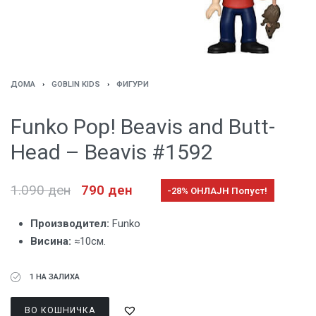
ДОМА
›
GOBLIN KIDS
›
ФИГУРИ
Funko Pop! Beavis and Butt-
Head – Beavis #1592
1.090
ден
790
ден
-28% ОНЛАЈН Попуст!
Производител:
Funko
Висина:
≈10см.
1 НА ЗАЛИХА
ВО КОШНИЧКА