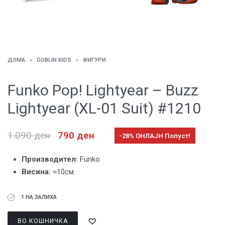
ДОМА
›
GOBLIN KIDS
›
ФИГУРИ
Funko Pop! Lightyear – Buzz
Lightyear (XL-01 Suit) #1210
1.090
ден
790
ден
-28% ОНЛАЈН Попуст!
Производител:
Funko
Висина:
≈10см.
1 НА ЗАЛИХА
ВО КОШНИЧКА