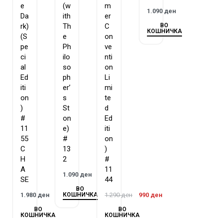
e
(w
m
1.090
ден
Da
ith
er
ВО
rk)
Th
C
КОШНИЧКА
(S
e
on
pe
Ph
ve
ci
ilo
nti
al
so
on
Ed
ph
Li
iti
er’
mi
on
s
te
)
St
d
#
on
Ed
11
e)
iti
55
#
on
C
13
)
H
2
#
A
11
1.090
ден
SE
44
ВО
КОШНИЧКА
1.980
ден
1.290
ден
990
ден
ВО
ВО
КОШНИЧКА
КОШНИЧКА