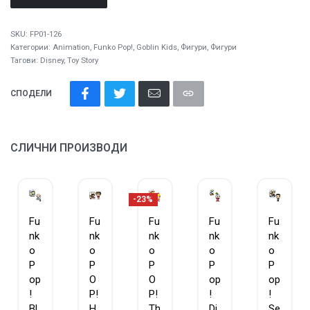
SKU:
FP01-126
Категории:
Animation
,
Funko Pop!
,
Goblin Kids
,
Фигури
,
Фигури
Тагови:
Disney
,
Toy Story
СПОДЕЛИ
СЛИЧНИ ПРОИЗВОДИ
-23%
Fu
Fu
Fu
Fu
Fu
nk
nk
nk
nk
nk
o
o
o
o
o
P
P
P
P
P
op
O
O
op
op
!
P!
P!
!
!
Bl
H
Th
Di
Se