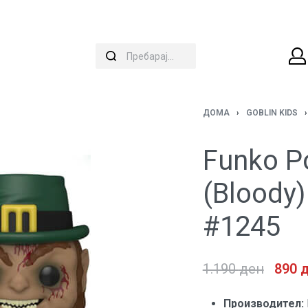
ДОМА
›
GOBLIN KIDS
›
Funko P
(Bloody)
#1245
1.190
ден
890
Производител: