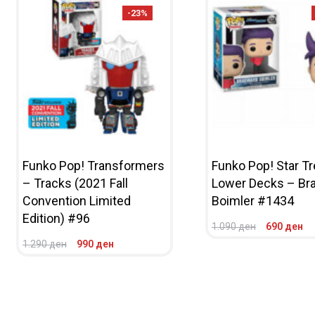
-23%
Funko Pop! Transformers
Funko Pop! Star Tr
– Tracks (2021 Fall
Lower Decks – Br
Convention Limited
Boimler #1434
Edition) #96
1.090
ден
690
ден
ВО КОШНИЧКА
ПРЕГ
1.290
ден
990
ден
ВО КОШНИЧКА
ПРЕГЛЕД