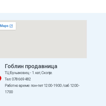
Гоблин продавница
ТЦ Буњаковец - 1. кат, Скопје.
Tел: 078 669 482
Работно време: пон-пет 12:00-19:00 /саб 12:00-
17:00