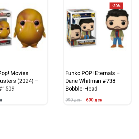
-30%
Pop! Movies
Funko POP! Eternals –
usters (2024) –
Dane Whitman #738
#1509
Bobble-Head
н
990
ден
690
ден
НИЧКА
ПРЕГЛЕД
ВО КОШНИЧКА
ПРЕГЛЕД