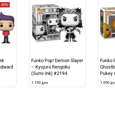
-37%
ek
Funko Pop! Demon Slayer
Funko 
adward
– Kyojuro Rengoku
Ghostb
(Sumi-Ink) #2194
Pukey 
1.190
ден
1.090
де
ЛЕД
ВО КОШНИЧКА
ПРЕГЛЕД
ВО КОШ