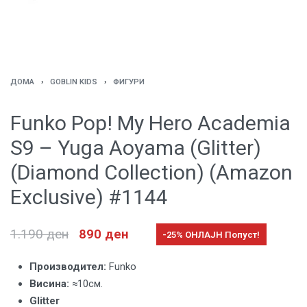
ДОМА
›
GOBLIN KIDS
›
ФИГУРИ
Funko Pop! My Hero Academia
S9 – Yuga Aoyama (Glitter)
(Diamond Collection) (Amazon
Exclusive) #1144
1.190
ден
890
ден
-25% ОНЛАЈН Попуст!
Производител:
Funko
Висина:
≈10см.
Glitter