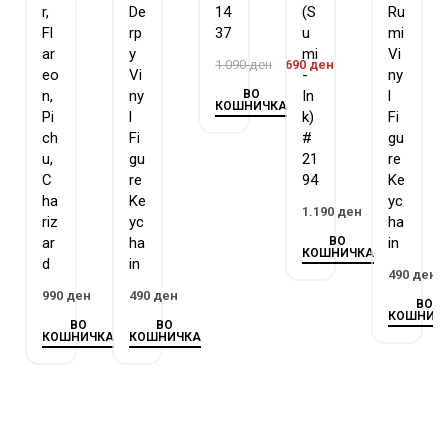
r,
De
14
(S
Ru
Fl
rp
37
u
mi
ar
y
mi
Vi
1.090
ден
690
ден
eo
Vi
-
ny
ВО
n,
ny
In
l
КОШНИЧКА
Pi
l
k)
Fi
ch
Fi
#
gu
u,
gu
21
re
C
re
94
Ke
ha
Ke
yc
1.190
ден
riz
yc
ha
ВО
ar
ha
in
КОШНИЧКА
d
in
490
ден
990
ден
490
ден
ВО
КОШНИЧ
ВО
ВО
КОШНИЧКА
КОШНИЧКА