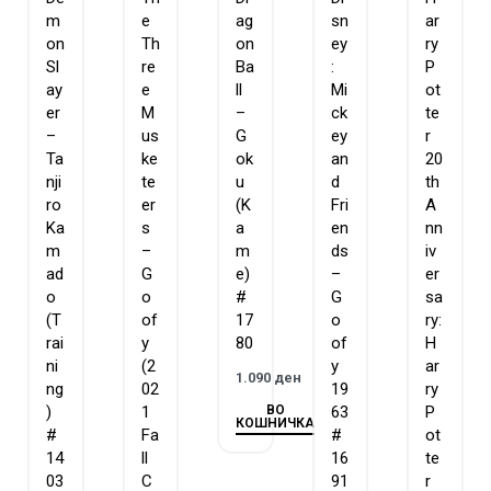
m
e
ag
sn
ar
on
Th
on
ey
ry
Sl
re
Ba
:
P
ay
e
ll
Mi
ot
er
M
–
ck
te
–
us
G
ey
r
Ta
ke
ok
an
20
nji
te
u
d
th
ro
er
(K
Fri
A
Ka
s
a
en
nn
m
–
m
ds
iv
ad
G
e)
–
er
o
o
#
G
sa
(T
of
17
o
ry:
rai
y
80
of
H
ni
(2
y
ar
1.090
ден
ng
02
19
ry
ВО
)
1
63
P
КОШНИЧКА
#
Fa
#
ot
14
ll
16
te
03
C
91
r