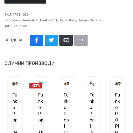
SKU:
FP01-1025
Категории:
Animation
,
Funko Pop!
,
Goblin Kids
,
Фигури
,
Фигури
Таг:
One Piece
СПОДЕЛИ
СЛИЧНИ ПРОИЗВОДИ
-23%
Fu
Fu
Fu
Fu
Fu
nk
nk
nk
nk
nk
o
o
o
o
o
P
P
P
P
P
op
op
op
op
O
!
!
!
!
P!
De
Th
Dr
Di
H