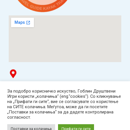
Гоблин продавница
За подобро корисничко искуство, Гоблин Друштвени
ТЦ Буњаковец - 1. кат, Скопје.
Игри користи „колачиња“ (eng."cookies"). Со кликнување
Tел: 078 669 482
на „Прифати ги сите“, вие се согласувате со користење
Работно време: пон-пет 12:00-19:00 /саб 12:00-17:00
на СИТЕ колачиња. Меѓутоа, може да ги посетите
2001-2026 Goblin Games, All Rights Reserved.
„Поставки за колачиња“ за да дадете контролирана
Гоблин ДОО, Скопје. Даночен број:
согласност.
МК4030005543925
contact@goblingames.mk
Поставки за колачиња
Прифати ги сите