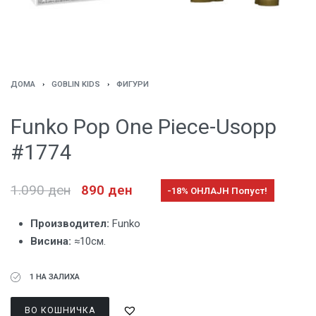
ДОМА
›
GOBLIN KIDS
›
ФИГУРИ
Funko Pop One Piece-Usopp
#1774
1.090
ден
890
ден
-18% ОНЛАЈН Попуст!
Производител:
Funko
Висина:
≈10см.
1 НА ЗАЛИХА
ВО КОШНИЧКА