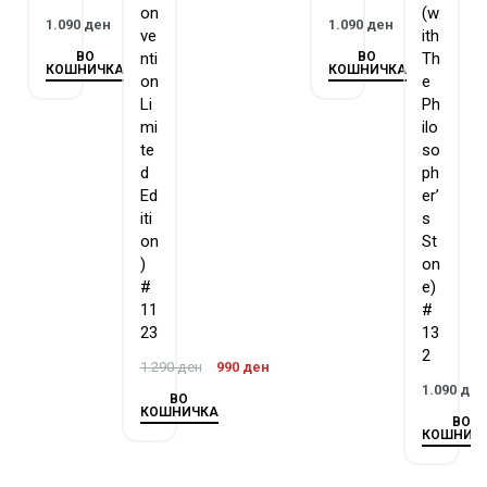
on
(w
1.090
ден
1.090
ден
ve
ith
ВО
ВО
nti
Th
КОШНИЧКА
КОШНИЧКА
on
e
Li
Ph
mi
ilo
te
so
d
ph
Ed
er’
iti
s
on
St
)
on
#
e)
11
#
23
13
2
1.290
ден
990
ден
1.090
де
ВО
КОШНИЧКА
ВО
КОШНИЧ