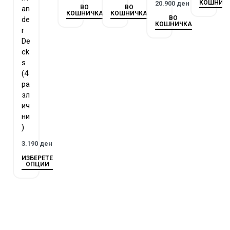
КОШНИЧ
20.900
ден
ВО
ВО
an
КОШНИЧКА
КОШНИЧКА
ВО
de
КОШНИЧКА
r
De
ck
s
(4
ра
зл
ич
ни
)
3.190
ден
ИЗБЕРЕТЕ
ОПЦИИ