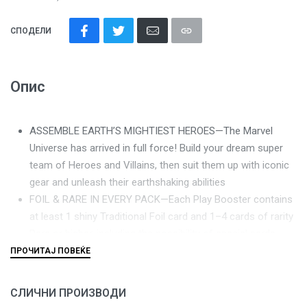
СПОДЕЛИ
Опис
ASSEMBLE EARTH’S MIGHTIEST HEROES—The Marvel
Universe has arrived in full force! Build your dream super
team of Heroes and Villains, then suit them up with iconic
gear and unleash their earthshaking abilities
FOIL & RARE IN EVERY PACK—Each Play Booster contains
at least 1 shiny Traditional Foil card and 1–4 cards of rarity
Rare or higher, including the possibility of special cards
featuring beautiful borderless alternate art
BEST BOOSTERS FOR PLAYING WITH FRIENDS—Play
Boosters are the best way to discover what Magic has to
СЛИЧНИ ПРОИЗВОДИ
offer; they’re perfect for building decks, playing Limited