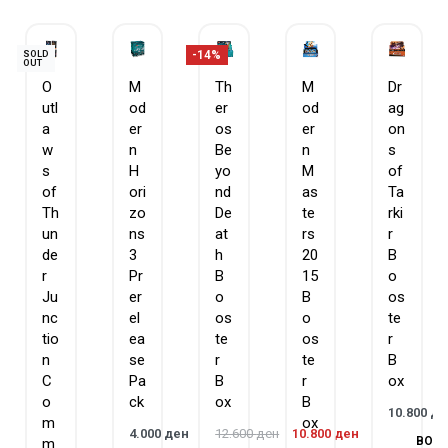
games with friends, and are tons of fun to open
-14%
SOLD
OUT
O
M
Th
M
Dr
utl
od
er
od
ag
a
er
os
er
on
w
n
Be
n
s
s
H
yo
M
of
of
ori
nd
as
Ta
Th
zo
De
te
rki
un
ns
at
rs
r
de
3
h
20
B
r
Pr
B
15
o
Ju
er
o
B
os
nc
el
os
o
te
tio
ea
te
os
r
n
se
r
te
B
C
Pa
B
r
ox
o
ck
ox
B
10.800
де
m
ox
4.000
ден
12.600
ден
10.800
ден
ВО
m