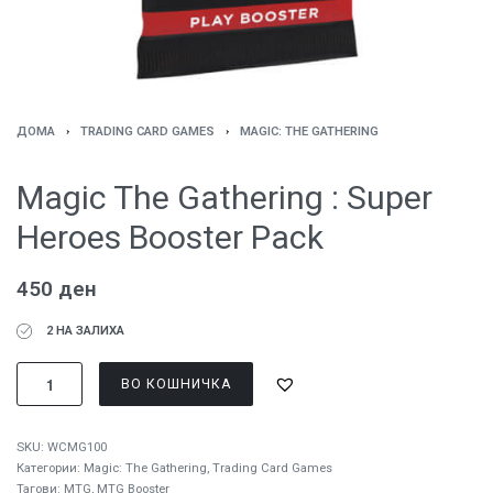
ДОМА
›
TRADING CARD GAMES
›
MAGIC: ТHE GATHERING
Magic The Gathering : Super
Heroes Booster Pack
450
ден
2 НА ЗАЛИХА
ВО КОШНИЧКА
SKU:
WCMG100
Категории:
Magic: Тhe Gathering
,
Trading Card Games
Тагови:
MTG
,
MTG Booster