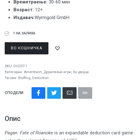
Времетраење:
30-60 мин
Вoзраст:
12+
Издавач:
Wyrmgold GmbH
1 НА ЗАЛИХА
ВО КОШНИЧКА
SKU:
DI2237-1
Категории:
Ameritrash
,
Друштвени игри
,
За двајца
Тагови:
Bluffing
,
Deduction
СПОДЕЛИ
Опис
Pagan: Fate of Roanoke
is an expandable deduction card game