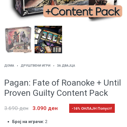
ДОМА
›
ДРУШТВЕНИ ИГРИ
›
ЗА ДВАЈЦА
Pagan: Fate of Roanoke + Until
Proven Guilty Content Pack
3.690
ден
3.090
ден
-16% ОНЛАЈН Попуст!
Број на играчи:
2