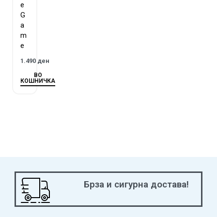
e
G
a
m
e
1.490
ден
ВО
КОШНИЧКА
Брза и сигурна достава!