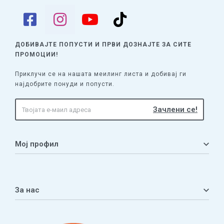
ДОБИВАЈТЕ ПОПУСТИ И ПРВИ ДОЗНАЈТЕ
ЗА СИТЕ
ПРОМОЦИИ!
Приклучи се на нашата меилинг листа и добивај ги
најдобрите понуди и попусти.
Мој профил
Мој профил
Кошничка
За нас
Листа на желби
Приватност
ЧПП
Нашата приказна