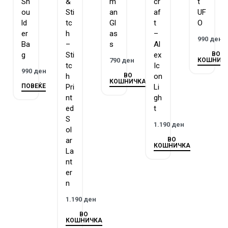
Sh
&
m
cr
t
ou
Sti
an
af
UF
ld
tc
Gl
t
O
er
h
as
–
990
ден
Ba
–
s
Al
ВО
g
Sti
ex
КОШНИЧ
790
ден
tc
Ic
990
ден
ВО
h
on
КОШНИЧКА
ПОВЕЌЕ
Pri
Li
nt
gh
ed
t
S
1.190
ден
ol
ВО
ar
КОШНИЧКА
La
nt
er
n
1.190
ден
ВО
КОШНИЧКА