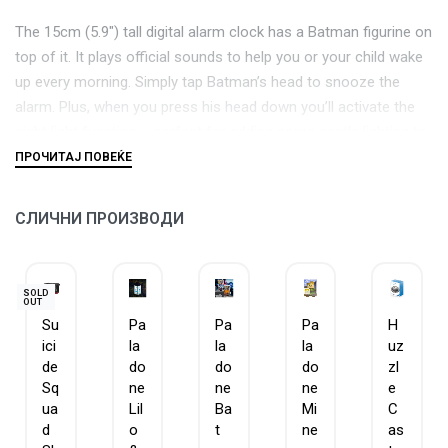
The 15cm (5.9″) tall digital alarm clock has a Batman figurine on
top of it. It plays official sounds to help you or your child wake
up every morning. Simply tap Batman’s head to snooze the
alarm. Plus, when you press his head down you’ll activate the
night light function – perfect for adding some gentle lighting to
your bedroom.
Power your alarm clock with 3x AA batteries (not included).
СЛИЧНИ ПРОИЗВОДИ
The Batman Icon Alarm Clock will make a great addition to your
home.
SOLD
OUT
Su
Pa
Pa
Pa
H
ici
la
la
la
uz
de
do
do
do
zl
Sq
ne
ne
ne
e
ua
Lil
Ba
Mi
C
d
o
t
ne
as