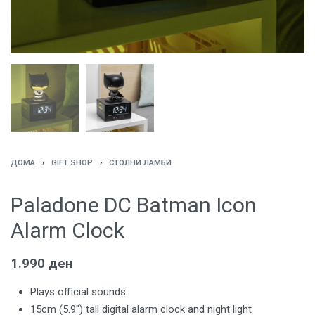
ДОМА
›
GIFT SHOP
›
СТОЛНИ ЛАМБИ
Paladone DC Batman Icon
Alarm Clock
1.990
ден
Plays official sounds
15cm (5.9″) tall digital alarm clock and night light