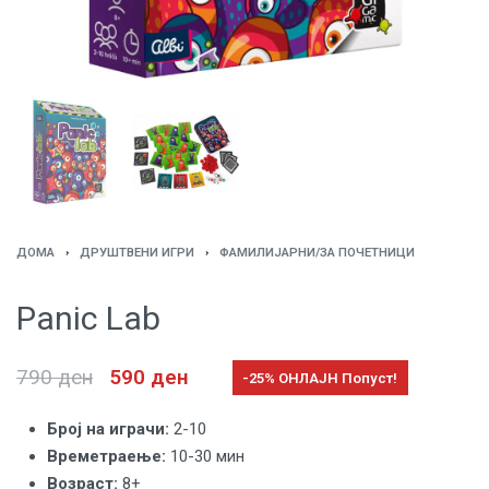
ДОМА
›
ДРУШТВЕНИ ИГРИ
›
ФАМИЛИЈАРНИ/ЗА ПОЧЕТНИЦИ
Panic Lab
790
ден
590
ден
-25% ОНЛАЈН Попуст!
Броj на играчи:
2-10
Времетраење:
10-30 мин
Возраст:
8+