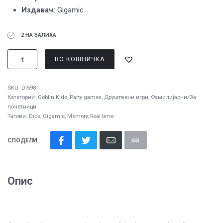
Издавач:
Gigamic
2 НА ЗАЛИХА
ВО КОШНИЧКА
SKU:
DI598
Категории:
Goblin Kids
,
Party games
,
Друштвени игри
,
Фамилијарни/За
почетници
Тагови:
Dice
,
Gigamic
,
Memory
,
Real-time
СПОДЕЛИ
Опис