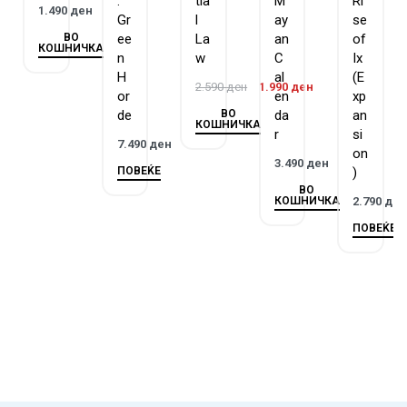
:
tia
M
Ri
1.490
ден
devices in the circle, you need to alter the criteria for your
Gr
l
ay
se
search, looking for a tentacled amoeba instead of one with a
ВО
ee
La
an
of
КОШНИЧКА
tail, for example, or an orange/red amoeba instead of a
n
w
C
Ix
H
al
(E
blue/purple one. Zap!
2.590
ден
1.990
ден
or
en
xp
ВО
de
da
an
The first player to lay her hand on the correct card collects a
КОШНИЧКА
r
si
token, and the first player to collect five tokens wins!
7.490
ден
on
3.490
ден
ПОВЕЌЕ
)
ВО
КОШНИЧКА
2.790
де
ПОВЕЌЕ