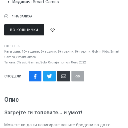
Издавач
:
Smart Games
1 НА ЗАЛИХА
ВО КОШНИЧКА
SKU:
SG35
Категории:
10+ години
,
6+ години
,
8+ години
,
8+ години
,
Goblin Kids
,
Smart
Games
,
SmartGames
Тагови:
Classic Games
,
Solo
,
Онлајн попуст Лето 2022
СПОДЕЛИ
Опис
Загрејте ги топовите… и умот!
Можете ли да ги навигирате вашите бродови за да го