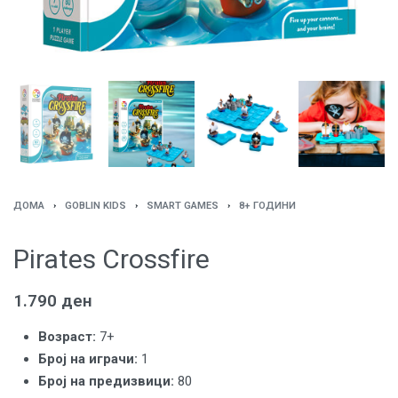
ДОМА
›
GOBLIN KIDS
›
SMART GAMES
›
8+ ГОДИНИ
Pirates Crossfire
1.790
ден
Возраст:
7+
Броj на играчи:
1
Број на предизвици:
80