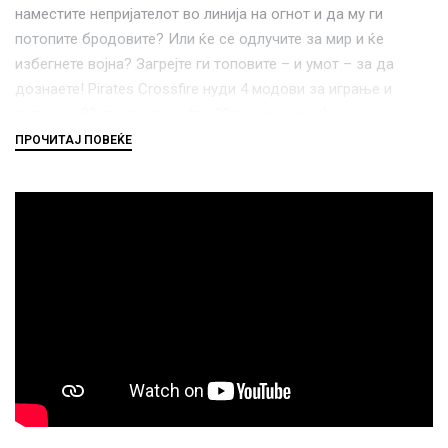
наместите непријателот во линија на огнот и да му ги
потопите бродовите? Или ќе се одлучите за мир и ќе
избегнете војна? Загрејте ги топовите – и умот – за да
дознаете! Pirates Crossfire нуди 4 модови за играње и
вклучува 80 предизвици (по 20 во секој мод).
Играњето на оваа игра ги стимулира следните когнитивни
способности:
планирање
концентрација
просторен увид
решавање на проблеми
флексибилно размислување