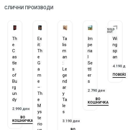
СЛИЧНИ ПРОИЗВОДИ
SOLD
OUT
Th
Ex
Ta
Im
Wi
e
it:
lis
pe
ng
C
Th
m
ria
sp
as
e
an
l
an
tle
G
:
Se
4.190
де
s
a
Le
ttl
ПОВЕЌЕ
of
m
ge
er
Bu
e
nd
s
rg
–
ar
2.790
ден
un
Th
y
ВО
dy
e
Ta
КОШНИЧКА
M
le
2.990
ден
ys
s
ВО
te
КОШНИЧКА
3.190
ден
rio
ВО