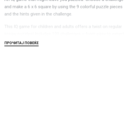
and make a 6 x 6 square by using the 9 colorful puzzle pieces
and the hints given in the challenge.
This IQ game for children and adults offers a twist on regular
jigsaw puzzles! Includes 120 challenges – from easy to expert
– to get you in the right “frame” of mind.
Играњето на оваа игра ги стимулира следните когнитивни
способности:
концентрација
просторен увид
решавање на проблеми
логика
визуелна перцепција