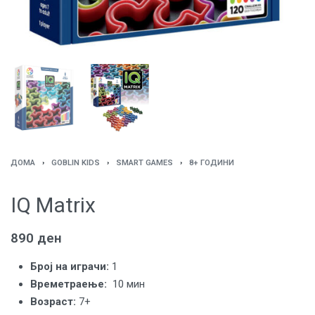
ДОМА
›
GOBLIN KIDS
›
SMART GAMES
›
8+ ГОДИНИ
IQ Matrix
890
ден
Број на играчи:
1
Времетраење:
10 мин
Вoзраст:
7+