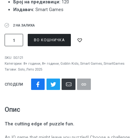
Број на предизвици:
120
Издавач:
Smart Games
2 НА ЗАЛИХА
ВО КОШНИЧКА
SKU:
SG121
Категории:
8+ години
,
8+ години
,
Goblin Kids
,
Smart Games
,
SmartGames
Тагови:
Solo
,
Лето 2025
СПОДЕЛИ
Опис
The cutting edge of puzzle fun.
An IQ game that might leave you puzzled! Choose a challenge