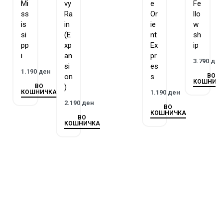
Mi
vy
e
Fe
ss
Ra
Or
llo
is
in
ie
w
si
(E
nt
sh
pp
xp
Ex
ip
i
an
pr
3.790
де
si
es
1.190
ден
ВО
on
s
КОШНИЧ
ВО
)
КОШНИЧКА
1.190
ден
2.190
ден
ВО
КОШНИЧКА
ВО
КОШНИЧКА