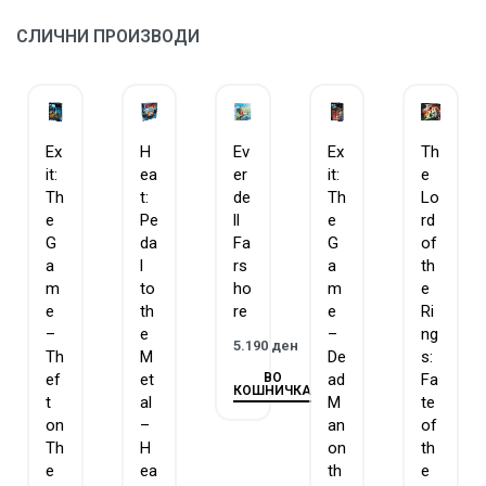
СЛИЧНИ ПРОИЗВОДИ
Ex
H
Ev
Ex
Th
it:
ea
er
it:
e
Th
t:
de
Th
Lo
e
Pe
ll
e
rd
G
da
Fa
G
of
a
l
rs
a
th
m
to
ho
m
e
e
th
re
e
Ri
–
e
–
ng
5.190
ден
Th
M
De
s:
ВО
ef
et
ad
Fa
КОШНИЧКА
t
al
M
te
on
–
an
of
Th
H
on
th
e
ea
th
e