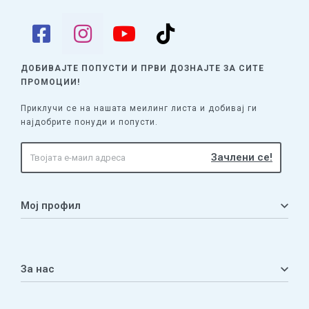
ДОБИВАЈТЕ ПОПУСТИ И ПРВИ ДОЗНАЈТЕ
ЗА СИТЕ
ПРОМОЦИИ!
Приклучи се на нашата меилинг листа и добивај ги
најдобрите понуди и попусти.
Мој профил
Мој профил
Кошничка
За нас
Листа на желби
Приватност
ЧПП
Нашата приказна