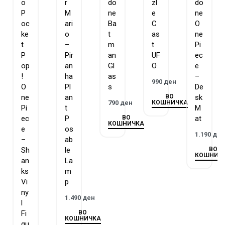
o
r
do
zl
do
P
M
ne
e
ne
oc
ari
Ba
C
O
ke
o
t
as
ne
t
–
m
t
Pi
P
Pir
an
UF
ec
op
an
Gl
O
e
!
ha
as
–
990
ден
O
Pl
s
De
ВО
ne
an
sk
КОШНИЧКА
790
ден
Pi
t
M
ВО
ec
P
at
КОШНИЧКА
e
os
1.190
де
–
ab
ВО
Sh
le
КОШНИЧ
an
La
ks
m
Vi
p
ny
1.490
ден
l
ВО
Fi
КОШНИЧКА
gu