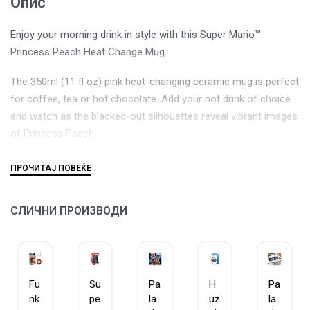
Опис
Enjoy your morning drink in style with this Super Mario™
Princess Peach Heat Change Mug.
The 350ml (11 fl oz) pink heat-changing ceramic mug is perfect
for coffee, tea or hot chocolate. Add your hot drink of choice
and watch as the blacked-out silhouettes reveal vibrant images
of Princess Peach.
Not suitable for dishwasher or microwave use.
The Princess Peach Heat Change Mug is a must-have for your
СЛИЧНИ ПРОИЗВОДИ
kitchen cupboard.
Fu
Su
Pa
H
Pa
nk
pe
la
uz
la