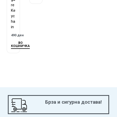
re
Ke
yc
ha
in
490
ден
ВО
КОШНИЧКА
Брза и сигурна достава!