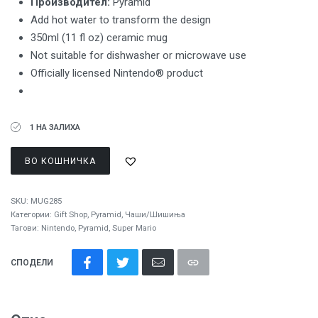
Производител:
Pyramid
Add hot water to transform the design
350ml (11 fl oz) ceramic mug
Not suitable for dishwasher or microwave use
Officially licensed Nintendo® product
1 НА ЗАЛИХА
ВО КОШНИЧКА
SKU:
MUG285
Категории:
Gift Shop
,
Pyramid
,
Чаши/Шишиња
Тагови:
Nintendo
,
Pyramid
,
Super Mario
СПОДЕЛИ