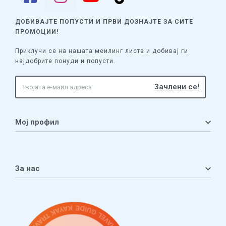
ДОБИВАЈТЕ ПОПУСТИ И ПРВИ ДОЗНАЈТЕ
ЗА СИТЕ
ПРОМОЦИИ!
Приклучи се на нашата меилинг листа и добивај ги
најдобрите понуди и попусти.
Мој профил
Мој профил
Кошничка
За нас
Листа на желби
Приватност
ЧПП
Нашата приказна
Контакт
Услови за плаќање и испорака