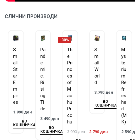
Идеално за фановите на
Star Wars
и љубителите на
воени игри:
Совршено за фановите на Star Wars и за оние
СЛИЧНИ ПРОИЗВОДИ
кои уживаат во тактички игри.
Battle of Hoth
нуди многу
часови возбудливо натпреварување.
-30%
(може да се игра и со повеќе играчи, поделени на две
S
Pa
Th
S
M
страни)
m
nd
e
m
ys
all
e
Pri
all
te
St
mi
nc
W
riu
ar
c:
es
orl
m
E
Ri
of
d
Re
m
si
M
fr
3.790
ден
pir
ng
ac
es
ВО
es
Ti
hu
he
КОШНИЧКА
de
Pi
d
1.990
ден
cc
(М
3.490
ден
ВО
hu
К)
КОШНИЧКА
ВО
КОШНИЧКА
3.990
ден
2.790
ден
2.590
де