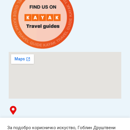
Наши партнери
Гоблин продавница
За подобро корисничко искуство, Гоблин Друштвени
ТЦ Буњаковец - 1. кат, Скопје.