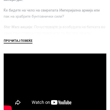
Ќе бидете на чело на свирепата Империјална армија или
пак на храбрите бунтовнички сили?
Star Wars
акција:
Почуствувајте ја возбудата на битката во
оваа едноставна стратешка игра со фигури, во која
командувате, или со Империјалната армија, или со
бунтовничките сили, при нивната епска пресметка на
замрзнатата планета.
Дуел:
Совршена за 2 играчи. Изберете ја вашата страна и
учествувајте во фамозната битка, користејќи стратегија и
тактика за да го надмудрите противникот.
Детално изработени фигури:
Вклучува висококвалитетни,
детално изработени фигури што ги претставуваат
познатите ликови, возила и војници од Војната на ѕвездите,
оживувајќи ја епската борба на вашата маса за играње.