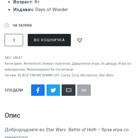
Вoзраст:
8+
Издавач:
Days of Wonder
НА ЗАЛИХА
ВО КОШНИЧКА
SKU:
MK47
Категории:
Ameritrash
,
Воени стратегии
,
Друштвени игри
,
За двајца
,
Игри на
македонски
,
Фамилијарни/За почетници
Тагови:
BLACK FRIDAY WARM UP!
,
Cards
,
Dice
,
Miniatures
,
Star Wars
СПОДЕЛИ
Опис
Добродојдовте во
Star Wars: Battle of Hoth
– брза игра со
минијатури.