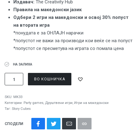
Издавач:
The Creativity Hub
Правила на македонски јазик
Одбери 2 игри на македонски и освој 30% попуст
на втората игра
*понудата е за ОНЛАЈН нарачки
*попустот не важи за производи кои веќе се на попуст
*попустот се пресметува на играта со помала цена
НА ЗАЛИХА
ВО КОШНИЧКА
SKU:
MK33
Категории:
Party games
,
Друштвени игри
,
Игри на македонски
Таг:
Story Cubes
СПОДЕЛИ