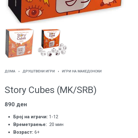
ДОМА
›
ДРУШТВЕНИ ИГРИ
›
ИГРИ НА МАКЕДОНСКИ
Story Cubes (MK/SRB)
890
ден
Број на играчи:
1-12
Времетраење:
20 мин
Вoзраст:
6+