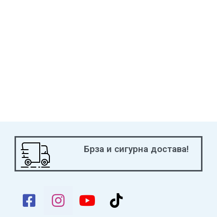
though it’s fun to watch a younger child create combinations
with the cubes and make up stories.
Награди и признанија:
2012 UK Games Expo Best Family Game Winner
2011 Kinderspielexperten “5-to-9-year-olds” Second Place
2011 Kinderspielexperten “5-to-9-year-olds” Nominee
Брза и сигурна достава!