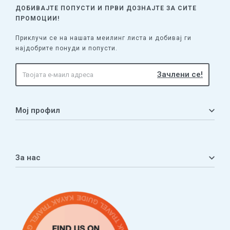
ДОБИВАЈТЕ ПОПУСТИ И ПРВИ ДОЗНАЈТЕ
ЗА СИТЕ
ПРОМОЦИИ!
Приклучи се на нашата меилинг листа и добивај ги
најдобрите понуди и попусти.
Мој профил
Мој профил
Кошничка
За нас
Листа на желби
Приватност
ЧПП
Нашата приказна
Контакт
Услови за плаќање и испорака
Наши партнери