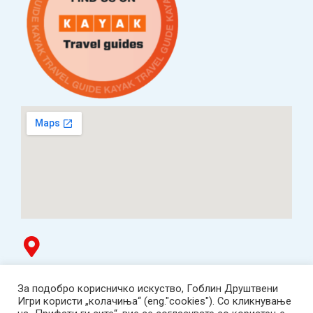
Гоблин продавница
За подобро корисничко искуство, Гоблин Друштвени
ТЦ Буњаковец - 1. кат, Скопје.
Игри користи „колачиња“ (eng."cookies"). Со кликнување
Tел: 078 669 482