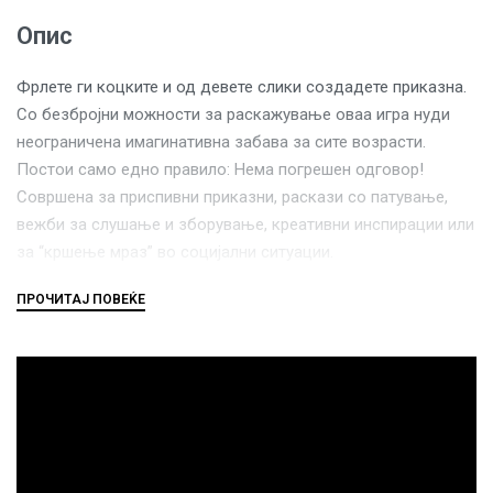
Опис
Фрлете ги коцките и од девете слики создадете приказна.
Со безбројни можности за раскажување оваа игра нуди
неограничена имагинативна забава за сите возрасти.
Постои само едно правило: Нема погрешен одговор!
Совршена за приспивни приказни, раскази со патување,
вежби за слушање и зборување, креативни инспирации или
за “кршење мраз” во социјални ситуации.
Here’s a game that’s enormous fun and will sharpen your wits
and hone your imagination. The 54 images were designed by
Rory O’Connor of Ireland, a trainer in creativity and creative
problem-solving. They can be used to arrive at answers or
decisions in an indirect and ingenious way.
Originally Rory had put the images on the faces of a Rubik’s
Cube, and players would turn the Cube to scramble the images,