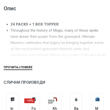
Опис
24 PACKS + 1 BOX TOPPER
Throughout the history of Magic, many of these spells
have drawn their power from the graveyard. Ultimate
Masters celebrates that legacy by bringing together some
of the most potent graveyard-themed cards and
mechanics ever printed. Master the power of life and death
as you draft your way to immortality.
СЛИЧНИ ПРОИЗВОДИ
-14%
SOLD
OUT
In
Fo
Kh
Ba
M