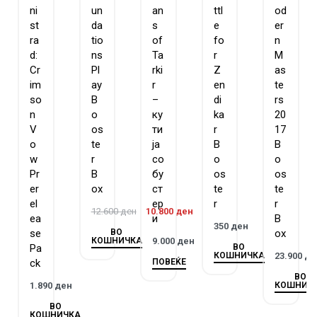
ni
un
an
ttl
od
st
da
s
e
er
ra
tio
of
fo
n
d:
ns
Ta
r
M
Cr
Pl
rki
Z
as
im
ay
r
en
te
so
B
–
di
rs
n
o
ку
ka
20
V
os
ти
r
17
o
te
ја
B
B
w
r
со
o
o
Pr
B
бу
os
os
er
ox
ст
te
te
el
ер
r
r
12.600
ден
10.800
ден
ea
и
B
350
ден
ВО
se
ox
КОШНИЧКА
9.000
ден
ВО
Pa
КОШНИЧКА
23.900
де
ПОВЕЌЕ
ck
ВО
КОШНИЧ
1.890
ден
ВО
КОШНИЧКА