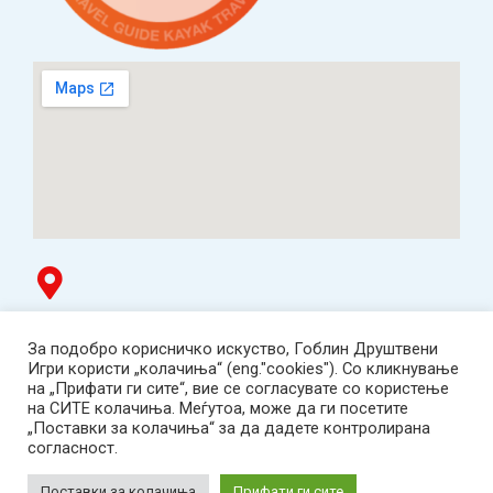
Гоблин продавница
За подобро корисничко искуство, Гоблин Друштвени
ТЦ Буњаковец - 1. кат, Скопје.
Игри користи „колачиња“ (eng."cookies"). Со кликнување
Tел: 078 669 482
на „Прифати ги сите“, вие се согласувате со користење
Работно време: пон-пет 12:00-19:00 /саб 12:00-17:00
на СИТЕ колачиња. Меѓутоа, може да ги посетите
2001-2026 Goblin Games, All Rights Reserved.
„Поставки за колачиња“ за да дадете контролирана
Гоблин ДОО, Скопје. Даночен број:
согласност.
МК4030005543925
contact@goblingames.mk
Поставки за колачиња
Прифати ги сите