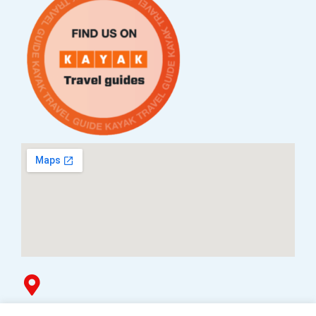
Услови за плаќање и испорака
Наши партнери
Гоблин продавница