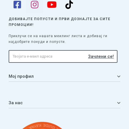
ДОБИВАЈТЕ ПОПУСТИ И ПРВИ ДОЗНАЈТЕ
ЗА СИТЕ
ПРОМОЦИИ!
Приклучи се на нашата меилинг листа и добивај ги
најдобрите понуди и попусти.
Мој профил
Мој профил
Кошничка
За нас
Листа на желби
Приватност
ЧПП
Нашата приказна
Контакт