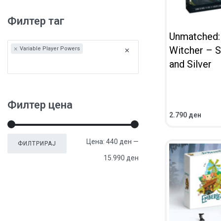
Филтер таг
Unmatched:
Witcher – S
×
×
Variable Player Powers
and Silver
Филтер цена
2.790
ден
ВО КОШНИЧКА
ПРЕГЛЕД
Цена:
440 ден
—
ФИЛТРИРАЈ
15.990 ден