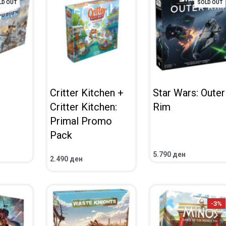
LD OUT
SOLD OUT
Critter Kitchen +
Star Wars: Outer
Critter Kitchen:
Rim
Primal Promo
Pack
5.790
ден
2.490
ден
ЕД
ВО КОШНИЧКА
ПОВЕЌЕ
ПРЕГЛЕД
ПРЕГЛЕД
-3%