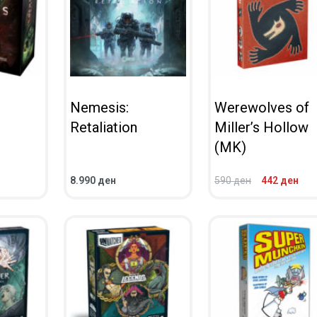
Nemesis:
Werewolves of
Retaliation
Miller’s Hollow
(MK)
8.990
ден
590
ден
442
ден
ВО КОШНИЧКА
ВО КОШНИЧКА
ПРЕГЛЕД
ПРЕГЛЕД