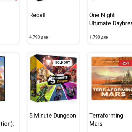
Recall
One Night
Ultimate Daybre
4.790
ден
1.790
ден
ВО КОШНИЧКА
ВО КОШНИЧКА
ПРЕГЛЕД
ПРЕГЛЕД
-25%
SOLD OUT
5 Minute Dungeon
Terraforming
tion):
Mars