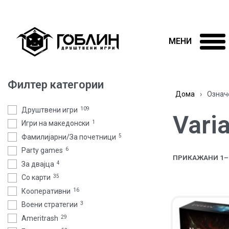
Филтер категории
Дома
›
Означе
Друштвени игри
109
Vari
Игри на македонски
1
Фамилијарни/За почетници
5
Party games
6
ПРИКАЖАНИ 1–4
За двајца
4
Со карти
35
Кооперативни
16
Воени стратегии
3
Ameritrash
29