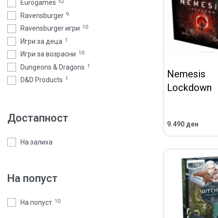
Eurogames
52
Ravensburger
9
Ravensburger игри
10
Игри за деца
1
Игри за возрасни
10
Dungeons & Dragons
1
Nemesis
D&D Products
1
Lockdown
Достапност
9.490
ден
ВО КОШНИЧКА
ПРЕГЛЕД
На залиха
На попуст
На попуст
10