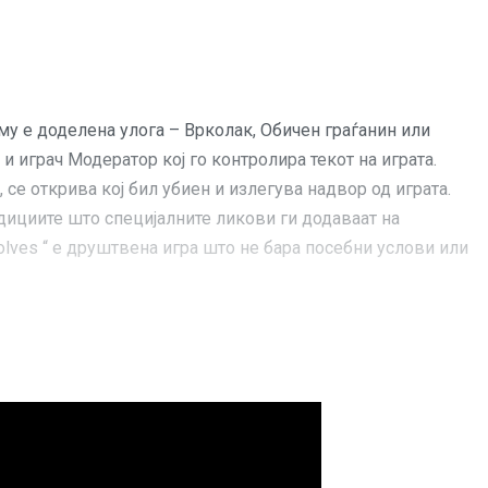
о му е доделена улога – Врколак, Обичен граѓанин или
и играч Модератор кој го контролира текот на играта.
, се открива кој бил убиен и излегува надвор од играта.
ндициите што специјалните ликови ги додаваат на
wolves “ е друштвена игра што не бара посебни услови или