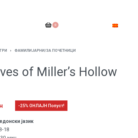
0
ГРИ
›
ФАМИЛИЈАРНИ/ЗА ПОЧЕТНИЦИ
es of Miller’s Hollow
н
-25% ОНЛАЈН Попуст!
едонски јазик
8-18
30 мин