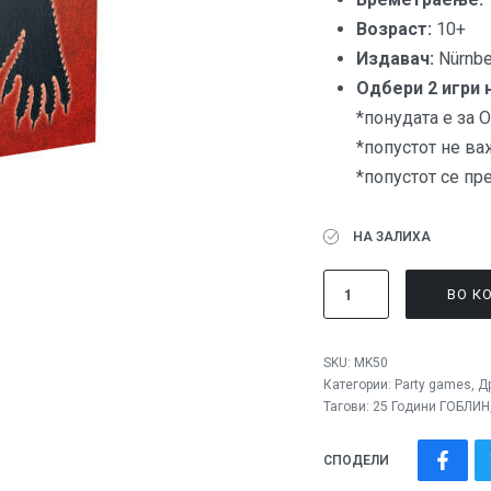
Вoзраст:
10+
Издавач:
Nürnbe
Одбери 2 игри 
*понудата е за
*попустот не ва
*попустот се пр
НА ЗАЛИХА
ВО К
SKU:
MK50
Категории:
Party games
,
Д
Тагови:
25 Години ГОБЛИН
СПОДЕЛИ