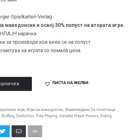
rger-Spielkarten-Verlag
на македонски и освој 30% попуст на втората игра
 ОНЛАЈН нарачки
жи за производи кои веќе се на попуст
есметува на играта со помала цена
ЛИСТА НА ЖЕЛБИ
ОШНИЧКА
руштвени игри
,
Игри на македонски
,
Фамилијарни/За почетници
,
Bluffing
,
Deduction
,
Role Playing
,
Variable Player Powers
,
Voting