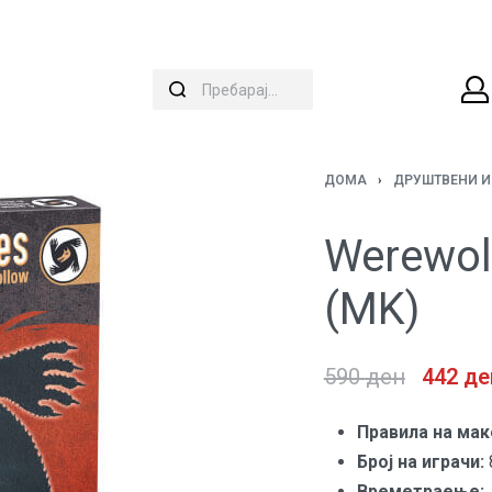
ДОМА
›
ДРУШТВЕНИ И
Werewolv
(MK)
590
ден
442
де
Правила на мак
Број на играчи:
Времетраење: