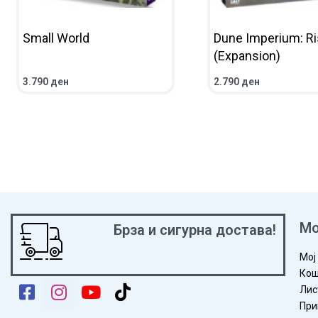
Small World
Dune Imperium: Ris
(Expansion)
3.790
ден
2.790
ден
ВО КОШНИЧКА
ПРЕГЛЕД
ПОВЕЌЕ
ПРЕГЛЕД
Мо
Брза и сигурна достава!
Мој
Кош
Лис
При