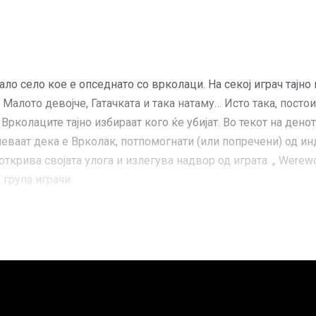
 мало село кое е опседнато со врколаци. На секој играч тајн
алото девојче, Гатачката и така натаму… Исто така, постои 
рколаците тајно избираат кого ќе убијат. Во текот на денот
мневаат дека е Врколак, потпомогнати (или попречени) од и
открива својата улога и излегува надвор од играта. „ Were
 група играчи.