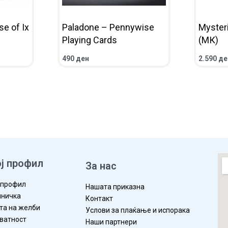
e of Ix
Paladone – Pennywise
Myster
Playing Cards
(МК)
490
ден
2.590
де
ВО КОШНИЧКА
ПРЕГЛЕД
ВО КОШ
ј профил
За нас
 профил
Нашата приказна
ничка
Контакт
та на желби
Услови за плаќање и испорака
ватност
Наши партнери