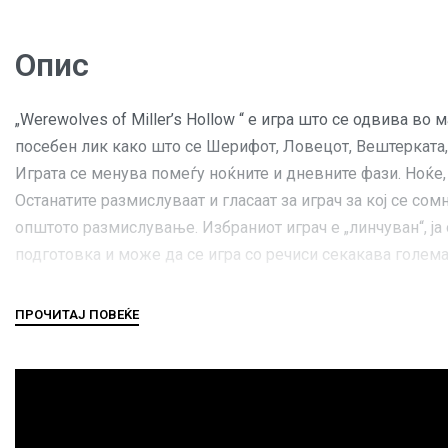
Опис
„Werewolves of Miller’s Hollow “ е игра што се одвива во
посебен лик како што се Шерифот, Ловецот, Вештерката, М
Играта се менува помеѓу ноќните и дневните фази. Ноќе, В
Останатите размислуваат и гласаат за играч за кој се со
општото размислување. Избраниот играч е „линчуван“, ја 
подготовка и може да се игра со речиси секакава голема
Награди и признанија:
2005 Juego del Año Finalist
2003 Spiel des Jahres Recommended