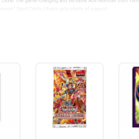
es Zexal. The game-changing and versatile Ace Monster from Yum
rease” Spell Cards, Utopia gets plenty of support.
de. More cards will be released to get the dragon on the field 
ion of 50 Commons, 26 Super Rares and 14 Ultra Rares and 10 Secr