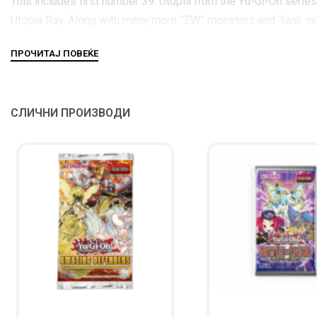
This includes first number 39: Utopia from the Yu-Gi-Oh seri
Utopia Ray. Along with many more “ZW” monsters and “rank inc
Akiza’s Black Rose Dragon will also receive a brand new upgra
The set consists of 100 cards in total with a rarity distribut
СЛИЧНИ ПРОИЗВОДИ