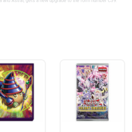
a and Astral, gets a new upgrade to the form number C39:
faster and more efficiently through Synchro Summoning
et Rares.