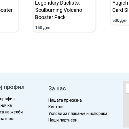
Legendary Duelists:
Yugioh 
ooster
Soulburning Volcano
Card S
Booster Pack
500
ден
ВО КОШ
150
ден
ЛЕД
ВО КОШНИЧКА
ПРЕГЛЕД
ј профил
За нас
 профил
Нашата приказна
ничка
Контакт
та на желби
Услови за плаќање и испорака
ватност
Наши партнери
П