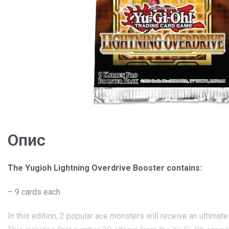
Опис
The Yugioh Lightning Overdrive Booster contains:
– 9 cards each
In this edition, 2 popular ace monsters will receive an ultimat