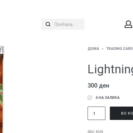
ДОМА
›
TRADING CAR
Lightnin
300
ден
4 НА ЗАЛИХА
ВО К
SKU:
KON