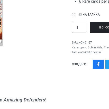
6 Rare cards per 
13 НА ЗАЛИХА
ВО К
SKU:
KON01-27
Категории:
Goblin Kids
,
Tra
Таг:
Yu-Gi-Oh! Booster
СПОДЕЛИ
in
Amazing Defenders
!