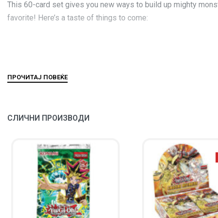
This 60-card set gives you new ways to build up mighty monste
favorite! Here’s a taste of things to come:
СЛИЧНИ ПРОИЗВОДИ
A fully equipped rescue vehicle that’s first on the scene! It’s 