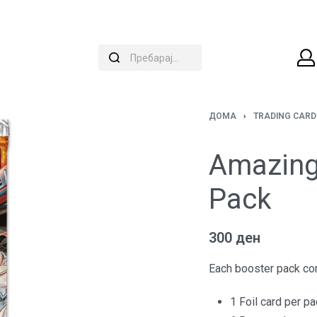
ДОМА
›
TRADING CAR
Amazing
Pack
300
ден
Each booster pack con
1 Foil card per p