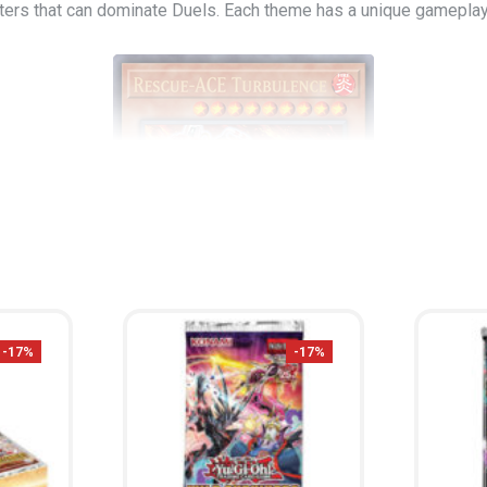
rs that can dominate Duels. Each theme has a unique gameplay st
-17%
-17%
got all the tools you need to survive and overcome any threat.