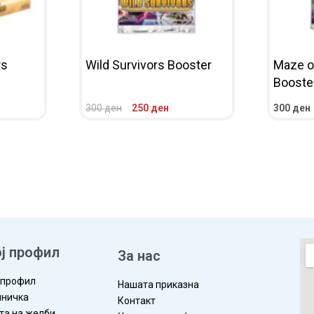
rs
Wild Survivors Booster
Maze o
Booste
300
ден
250
ден
300
ден
ЛЕД
ВО КОШНИЧКА
ПРЕГЛЕД
ВО КОШ
ј профил
al! Raise it well and there’s nothing you can’t accomplish together
За нас
 профил
Нашата приказна
ничка
 dance. What kind of powers does it hold?
Контакт
та на желби