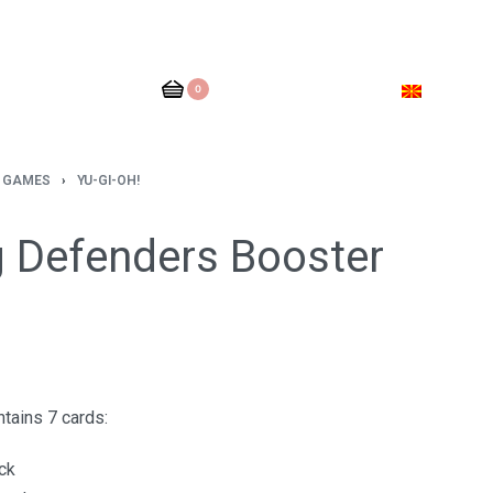
0
D GAMES
›
YU-GI-OH!
 Defenders Booster
tains 7 cards:
ack