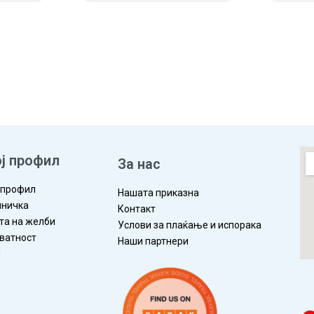
ЛЕД
ВО КОШНИЧКА
ПРЕГЛЕД
ВО КОШ
ј профил
За нас
 профил
Нашата приказна
ничка
Контакт
та на желби
Услови за плаќање и испорака
ватност
Наши партнери
П