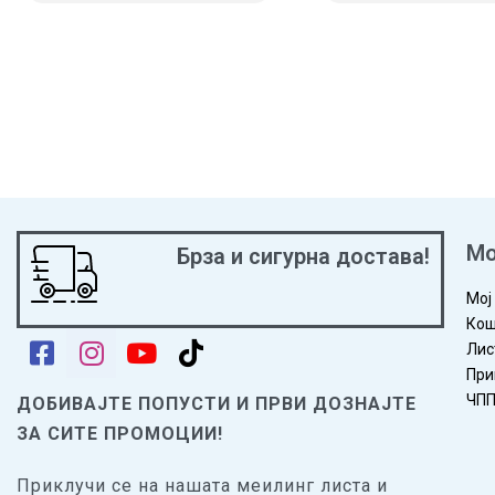
ВО КОШНИЧКА
ПРЕГЛЕД
ВО КОШНИЧКА
ПРЕГ
Мо
Брза и сигурна достава!
Мој
Кош
Лис
При
ЧП
ДОБИВАЈТЕ ПОПУСТИ И ПРВИ ДОЗНАЈТЕ
ЗА СИТЕ ПРОМОЦИИ!
Приклучи се на нашата меилинг листа и