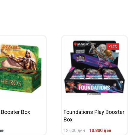
-14%
 Booster Box
Foundations Play Booster
Box
ен
12.600
ден
10.800
ден