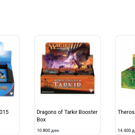
2015
Dragons of Tarkir Booster
Theros
Box
10.800
ден
14.400
д