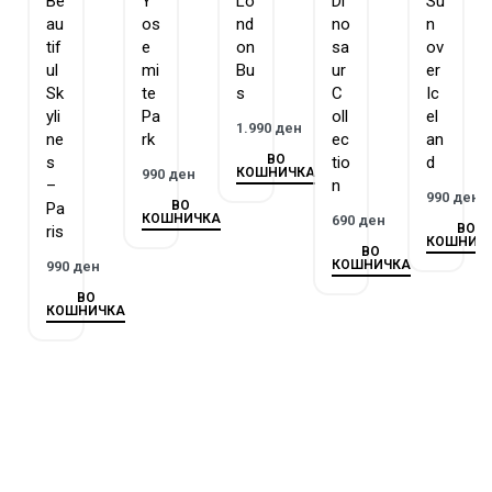
Be
Y
Lo
Di
Su
au
os
nd
no
n
tif
e
on
sa
ov
ul
mi
Bu
ur
er
Sk
te
s
C
Ic
yli
Pa
oll
el
1.990
ден
ne
rk
ec
an
ВО
s
tio
d
КОШНИЧКА
990
ден
–
n
990
ден
ВО
Pa
КОШНИЧКА
690
ден
ВО
ris
КОШНИЧ
ВО
КОШНИЧКА
990
ден
ВО
КОШНИЧКА