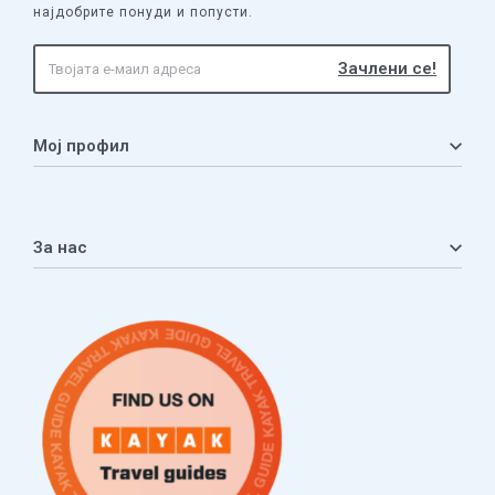
најдобрите понуди и попусти.
Мој профил
Мој профил
Кошничка
За нас
Листа на желби
Приватност
ЧПП
Нашата приказна
Контакт
Услови за плаќање и испорака
Наши партнери