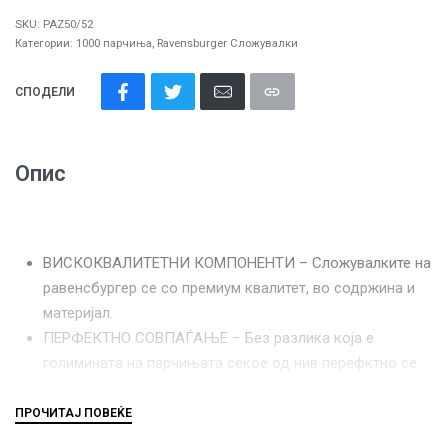
SKU:
PAZ50/52
Категории:
1000 парчиња
,
Ravensburger Сложувалки
СПОДЕЛИ
Опис
ВИСКОКВАЛИТЕТНИ КОМПОНЕНТИ – Сложувалките на
равенсбургер се со премиум квалитет, во содржина и
материјал.
ПЕРФЕКТНО СОВПАЃАЊЕ – Без разлика која е
голимината на парчињата секое од нив перефктно се
совпаѓа.
СЕКОЕ ПАРЧЕ Е УНИКАТНО – Равенсбургер
сложувалките се составени од парчиња со уникатниа