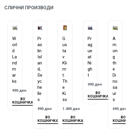
форма и ниедно од нив не се повторува.
СЛИЧНИ ПРОИЗВОДИ
ЗАГАРАНТИРАН КВАЛИТЕТ – Равенсбургер има
традиција на изработка на сложувалки и игри повеќе
од 130 години.
W
Pr
G
Pr
A
orl
as
us
ag
m
d
lin
ta
ue
on
La
Isl
v
at
g
nd
an
Kli
Ni
th
m
d,
m
gh
e
ar
Se
t:
t
Di
ks
yc
Th
no
990
ден
he
e
sa
990
ден
ВО
lle
Ki
ur
КОШНИЧКА
ВО
s
ss
s
КОШНИЧКА
990
ден
1.490
ден
690
ден
ВО
ВО
ВО
КОШНИЧКА
КОШНИЧКА
КОШНИЧ