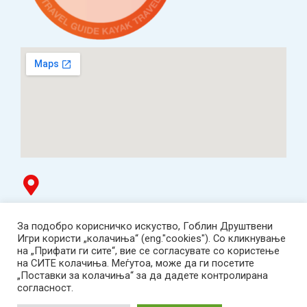
Гоблин продавница
За подобро корисничко искуство, Гоблин Друштвени
ТЦ Буњаковец - 1. кат, Скопје.
Игри користи „колачиња“ (eng."cookies"). Со кликнување
Tел: 078 669 482
на „Прифати ги сите“, вие се согласувате со користење
Работно време: пон-пет 12:00-19:00 /саб 12:00-17:00
на СИТЕ колачиња. Меѓутоа, може да ги посетите
2001-2026 Goblin Games, All Rights Reserved.
„Поставки за колачиња“ за да дадете контролирана
Гоблин ДОО, Скопје. Даночен број:
согласност.
МК4030005543925
contact@goblingames.mk