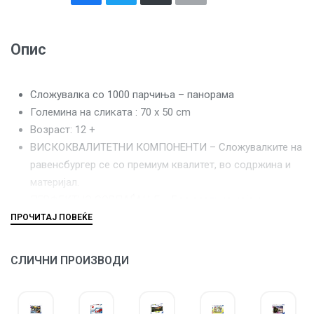
Опис
Сложувалка со 1000 парчиња – панорама
Големина на сликата : 70 x 50 cm
Возраст: 12 +
ВИСКОКВАЛИТЕТНИ КОМПОНЕНТИ – Сложувалките на
равенсбургер се со премиум квалитет, во содржина и
материјал.
ПЕРФЕКТНО СОВПАЃАЊЕ – Без разлика која е
голимината на парчињата секое од нив перефктно се
совпаѓа.
СЕКОЕ ПАРЧЕ Е УНИКАТНО – Равенсбургер
СЛИЧНИ ПРОИЗВОДИ
сложувалките се составени од парчиња со уникатниа
форма и ниедно од нив не се повторува.
ЗАГАРАНТИРАН КВАЛИТЕТ – Равенсбургер има