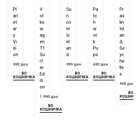
традиција на изработка на сложувалки и игри повеќе
Pl
V
Su
Pa
Pr
од 130 години.
an
ol
n
tc
as
et
ks
ov
h
lin
ar
w
er
w
Isl
y
ag
Ic
or
an
Vi
en
el
k
d,
si
T1
an
Pu
Se
on
Su
d
ps
yc
rf
he
990
ден
990
ден
690
ден
er
lle
ВО
ВО
ВО
Ed
s
КОШНИЧКА
КОШНИЧКА
КОШНИЧКА
iti
990
ден
on
ВО
КОШНИЧ
1.990
ден
ВО
КОШНИЧКА