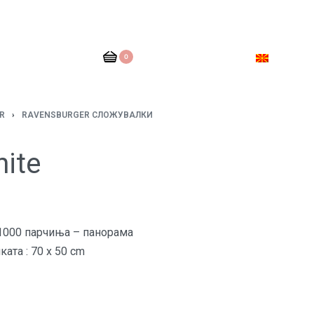
0
R
›
RAVENSBURGER СЛОЖУВАЛКИ
ite
1000 парчиња – панорама
ата : 70 x 50 cm