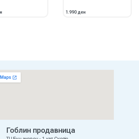
н
1.990
ден
НИЧКА
ПРЕГЛЕД
ВО КОШНИЧКА
ПРЕГЛЕД
Гоблин продавница
ТЦ Буњаковец - 1. кат, Скопје.