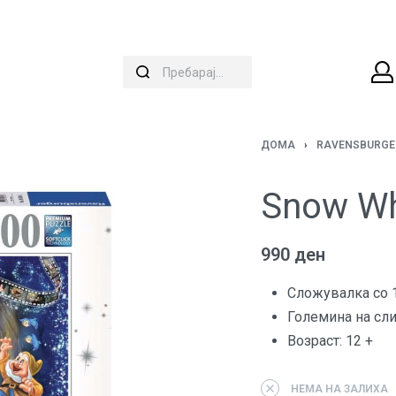
ДОМА
›
RAVENSBURGE
Snow Wh
990
ден
Сложувалка со 
Големина на слик
Возраст: 12 +
НЕМА НА ЗАЛИХА