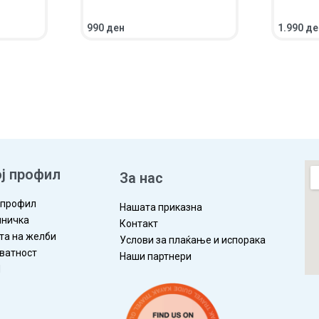
990
ден
1.990
де
ЛЕД
ВО КОШНИЧКА
ПРЕГЛЕД
ВО КОШ
ј профил
За нас
 профил
Нашата приказна
ничка
Контакт
та на желби
Услови за плаќање и испорака
ватност
Наши партнери
П