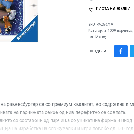
ЛИСТА НА ЖЕЛБИ
SKU:
PAZ50/19
Категории:
1000 парчиња
,
Таг:
Disney
СПОДЕЛИ
авенсбургер се со премиум квалитет, во содржина и ма
ата на парчињата секое од нив перефктно се совпаѓа.
те се составени од парчиња со уникатниа форма и ниедно
ја на изработка на сложувалки и игри повеќе од 130 год