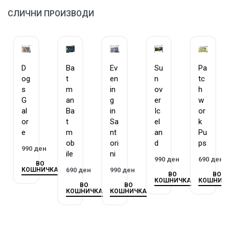
ЗАГАРАНТИРАН КВАЛИТЕТ – Равенсбургер има
СЛИЧНИ ПРОИЗВОДИ
традиција на изработка на сложувалки и игри повеќе
од 130 години.
ГОБЛИН е официјален дистрибутер на Равенсбургер за
Македонија.
D
Ba
Ev
Su
Pa
og
t
en
n
tc
s
m
in
ov
h
G
an
g
er
w
al
Ba
in
Ic
or
or
t
Sa
el
k
e
m
nt
an
Pu
ob
ori
d
ps
990
ден
ile
ni
990
ден
690
ден
ВО
КОШНИЧКА
690
ден
990
ден
ВО
ВО
КОШНИЧКА
КОШНИЧ
ВО
ВО
КОШНИЧКА
КОШНИЧКА