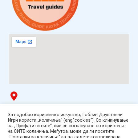
Гоблин продавница
За подобро корисничко искуство, Гоблин Друштвени
ТЦ Буњаковец - 1. кат, Скопје.
Игри користи „колачиња“ (eng."cookies"). Со кликнување
Tел: 078 669 482
на „Прифати ги сите“, вие се согласувате со користење
Работно време: пон-пет 12:00-19:00 /саб 12:00-17:00
на СИТЕ колачиња. Меѓутоа, може да ги посетите
2001-2026 Goblin Games, All Rights Reserved.
„Поставки за колачиња“ за да дадете контролирана