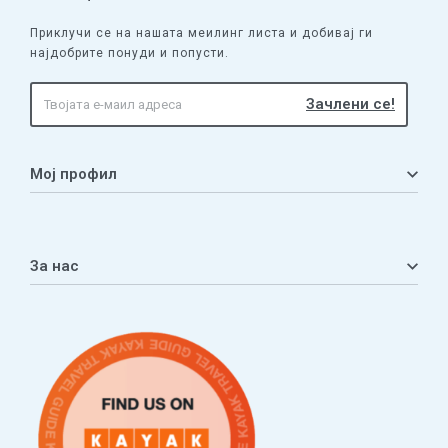
Приклучи се на нашата меилинг листа и добивај ги
најдобрите понуди и попусти.
Мој профил
Мој профил
Кошничка
За нас
Листа на желби
Приватност
ЧПП
Нашата приказна
Контакт
Услови за плаќање и испорака
Наши партнери