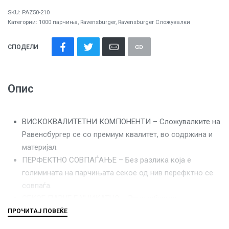
SKU:
PAZ50-210
Категории:
1000 парчиња
,
Ravensburger
,
Ravensburger Сложувалки
СПОДЕЛИ
Опис
ВИСКОКВАЛИТЕТНИ КОМПОНЕНТИ – Сложувалките на
Равенсбургер се со премиум квалитет, во содржина и
материјал.
ПЕРФЕКТНО СОВПАЃАЊЕ – Без разлика која е
голимината на парчињата секое од нив перефктно се
совпаѓа.
СЕКОЕ ПАРЧЕ Е УНИКАТНО – Равенсбургер
сложувалките се составени од парчиња со уникатниа
форма и ниедно од нив не се повторува.