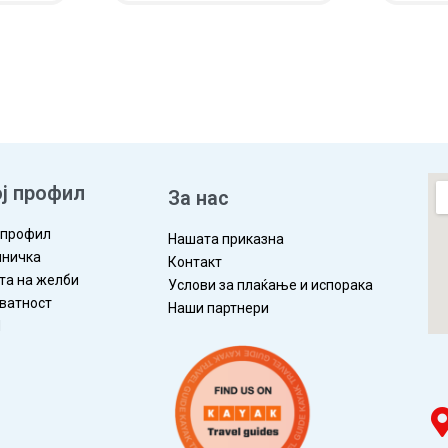
ЛЕД
ВО КОШНИЧКА
ПРЕГЛЕД
ВО КОШ
ј профил
За нас
 профил
Нашата приказна
ничка
Контакт
та на желби
Услови за плаќање и испорака
ватност
Наши партнери
П