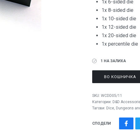
1x 6-sided die
1x 8-sided die
1x 10-sided die
1x 12-sided die
1x 20-sided die
1x percentile die
1 НА ЗАЛИХА
ВО КОШНИЧКА
SKU:
WCDD05/11
Категории:
D&D Accessori
Тагови:
Dice
,
Dungeons an
СПОДЕЛИ