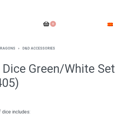
0
DRAGONS
›
D&D ACCESSORIES
 Dice Green/White Set
405)
 dice includes: