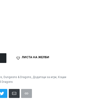
ЛИСТА НА ЖЕЛБИ
es
,
Dungeons & Dragons
,
Додатоци за игри
,
Коцки
d Dragons