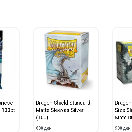
panese
Dragon Shield Standard
Dragon
s 100ct
Matte Sleeves Silver
Size S
(100)
Mate D
800
ден
900
ден