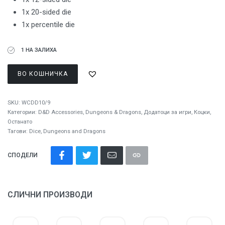
1x 20-sided die
1x percentile die
1 НА ЗАЛИХА
ВО КОШНИЧКА
SKU:
WCDD10/9
Категории:
D&D Accessories
,
Dungeons & Dragons
,
Додатоци за игри
,
Коцки
,
Останато
Тагови:
Dice
,
Dungeons and Dragons
СПОДЕЛИ
СЛИЧНИ ПРОИЗВОДИ