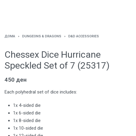
ДОМА
›
DUNGEONS & DRAGONS
›
D&D ACCESSORIES
Chessex Dice Hurricane
Speckled Set of 7 (25317)
450
ден
Each polyhedral set of dice includes:
1x 4-sided die
1x 6-sided die
1x 8-sided die
1x 10-sided die
1x 12-sided die