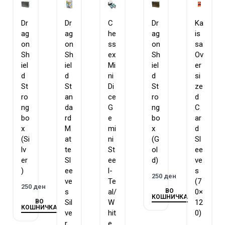
Dr
Dr
C
Dr
Ka
ag
ag
he
ag
is
on
on
ss
on
sa
Sh
Sh
ex
Sh
Ov
iel
iel
Mi
iel
er
d
d
ni
d
si
St
St
Di
St
ze
ro
an
ce
ro
d
ng
da
G
ng
C
bo
rd
e
bo
ar
x
M
mi
x
d
(Si
at
ni
(G
Sl
lv
te
St
ol
ee
er
Sl
ee
d)
ve
)
ee
l-
s
250
ден
ve
Te
(7
250
ден
ВО
s
al/
0×
КОШНИЧКА
ВО
Sil
W
12
КОШНИЧКА
ve
hit
0)
r
e