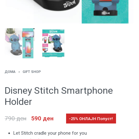
ДОМА
›
GIFT SHOP
Disney Stitch Smartphone
Holder
790
ден
590
ден
-25% ОНЛАЈН Попуст!
Let Stitch cradle your phone for you