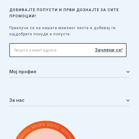
ДОБИВАЈТЕ ПОПУСТИ И ПРВИ ДОЗНАЈТЕ
ЗА СИТЕ
ПРОМОЦИИ!
Приклучи се на нашата меилинг листа и добивај ги
најдобрите понуди и попусти.
Мој профил
Мој профил
Кошничка
За нас
Листа на желби
Приватност
ЧПП
Нашата приказна
Контакт
Услови за плаќање и испорака
Наши партнери