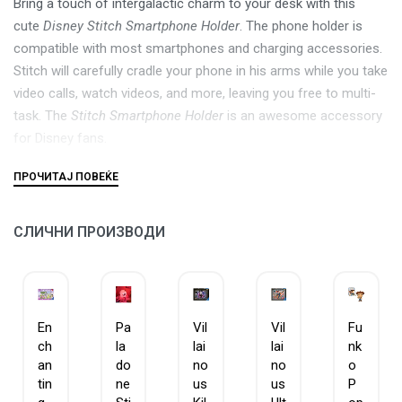
Bring a touch of intergalactic charm to your desk with this
cute
Disney Stitch Smartphone Holder
. The phone holder is
compatible with most smartphones and charging accessories.
Stitch will carefully cradle your phone in his arms while you take
video calls, watch videos, and more, leaving you free to multi-
task. The
Stitch Smartphone Holder
is an awesome accessory
for Disney fans.
СЛИЧНИ ПРОИЗВОДИ
En
Pa
Vil
Vil
Fu
ch
la
lai
lai
nk
an
do
no
no
o
tin
ne
us
us
P