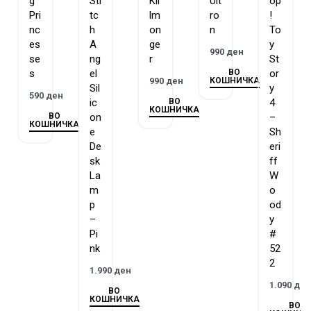
g
Sti
Kil
Ult
op
Pri
tc
lm
ro
!
nc
h
on
n
To
es
A
ge
y
990
ден
se
ng
r
St
ВО
s
el
or
КОШНИЧКА
990
ден
Sil
y
590
ден
ВО
ic
4
КОШНИЧКА
ВО
on
–
КОШНИЧКА
e
Sh
De
eri
sk
ff
La
W
m
o
p
od
–
y
Pi
#
nk
52
2
1.990
ден
1.090
де
ВО
КОШНИЧКА
ВО