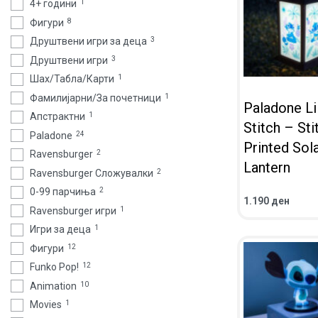
4+ години
1
Фигури
8
Друштвени игри за деца
3
Друштвени игри
3
Шах/Табла/Карти
1
Фамилијарни/За почетници
1
Paladone Li
Апстрактни
1
Stitch – Sti
Paladone
24
Printed Sol
Ravensburger
2
Lantern
Ravensburger Сложувалки
2
0-99 парчиња
2
1.190
ден
ВО КОШНИЧКА
Ravensburger игри
1
ПРЕГЛЕД
Игри за деца
1
Фигури
12
Funko Pop!
12
Animation
10
Movies
1