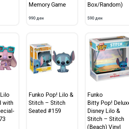
Memory Game
Box/Random)
990
ден
590
ден
ВО КОШНИЧКА
ВО КОШНИЧКА
ПРЕГЛЕД
ПРЕГЛЕД
Lilo
Funko Pop! Lilo &
Funko
l with
Stitch – Stitch
Bitty Pop! Delux
ecial-
Seated #159
Disney Lilo &
73
Stitch – Stitch
(Beach) Vinyl