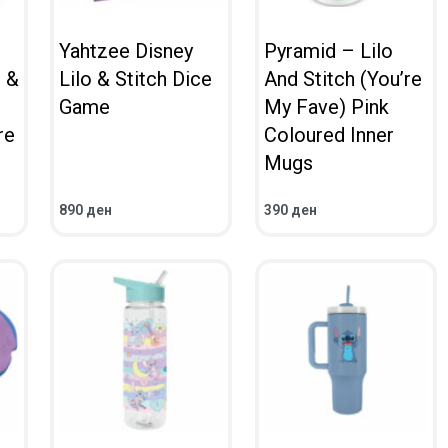
Yahtzee Disney
Pyramid – Lilo
o &
Lilo & Stitch Dice
And Stitch (You’re
Game
My Fave) Pink
re
Coloured Inner
Mugs
890
ден
390
ден
ВО КОШНИЧКА
ВО КОШНИЧКА
ПРЕГЛЕД
ПРЕГЛЕД