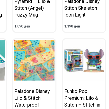
&
Pyramid – Lilo &
Paladone Disney –
Stitch (Angel)
Stitch Skeleton
g
Fuzzy Mug
Icon Light
1.090
ден
1.190
ден
ВО КОШНИЧКА
ВО КОШНИЧКА
ПРЕГЛЕД
ПРЕГЛЕД
 –
Paladone Disney –
Funko Pop!
Lilo & Stitch
Premium: Lilo &
Waterproof
Stitch – Stitch in