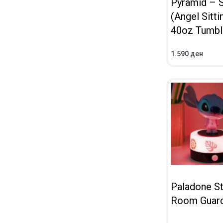
Pyramid – S
(Angel Sitti
40oz Tumbl
1.590
ден
ВО КОШНИЧКА
ПРЕГЛЕД
Paladone St
Room Guar