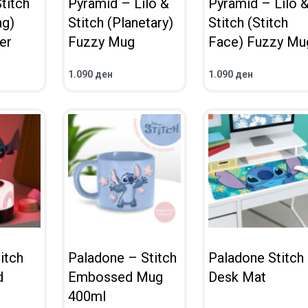
titch
Pyramid – Lilo &
Pyramid – Lilo 
ng)
Stitch (Planetary)
Stitch (Stitch
er
Fuzzy Mug
Face) Fuzzy Mu
1.090
ден
1.090
ден
ВО КОШНИЧКА
ВО КОШНИЧКА
ПРЕГЛЕД
ПРЕГЛЕД
itch
Paladone – Stitch
Paladone Stitch
d
Embossed Mug
Desk Mat
400ml