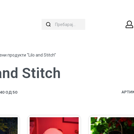
ни продукти “Lilo and Stitch”
and Stitch
0 ОД 50
АРТИК