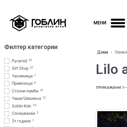
Филтер категории
Дома
›
Означе
Pyramid
10
Lilo 
Gift Shop
37
Часовници
1
Привезоци
6
ПРИКАЖАНИ 1–4
Столни ламби
15
Чаши/Шишиња
12
Goblin Kids
10
Сложувалки
2
3+ години
1