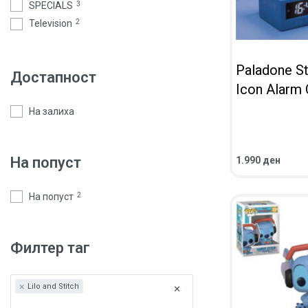
SPECIALS
3
Television
2
Paladone St
Достапност
Icon Alarm 
На залиха
На попуст
1.990
ден
ВО КОШНИЧКА
ПРЕГЛЕД
На попуст
2
Филтер таг
×
×
Lilo and Stitch