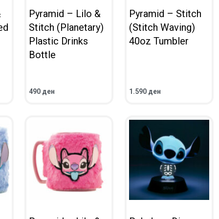
&
Pyramid – Lilo &
Pyramid – Stitch
ed
Stitch (Planetary)
(Stitch Waving)
Plastic Drinks
40oz Tumbler
Bottle
490
ден
1.590
ден
ВО КОШНИЧКА
ВО КОШНИЧКА
ПРЕГЛЕД
ПРЕГЛЕД