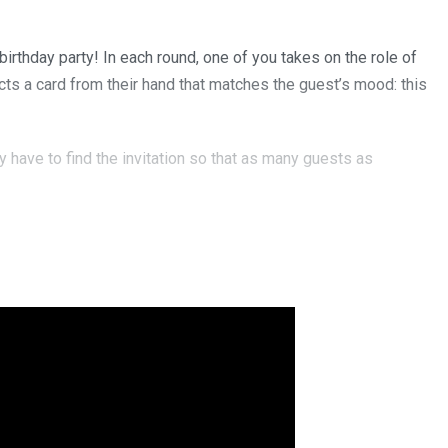
birthday party! In each round, one of you takes on the role of
ects a card from their hand that matches the guest’s mood: this
ey have to find the invitation so that as many guests as
ed for children, are compatible with all other games in the Dixit