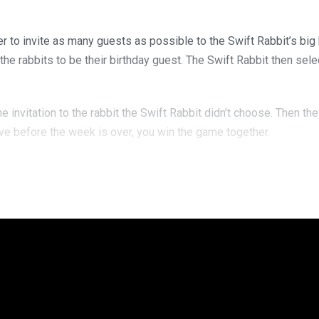
r to invite as many guests as possible to the Swift Rabbit’s big 
the rabbits to be their birthday guest. The Swift Rabbit then sel
the invitation to the rabbit the Swift Rabbit didn’t choose. Then th
rive before the week is over, you win the game together.
into a child-friendly version. The 84 new cards, specially illustrat
abbits’ moods.
ixit universe.