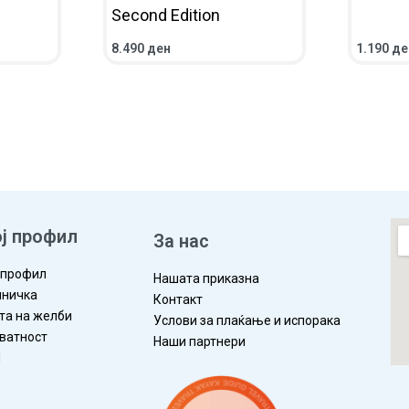
Second Edition
8.490
ден
1.190
де
ЛЕД
ВО КОШНИЧКА
ПРЕГЛЕД
ВО КОШ
ј профил
За нас
 профил
Нашата приказна
ничка
Контакт
та на желби
Услови за плаќање и испорака
ватност
Наши партнери
П