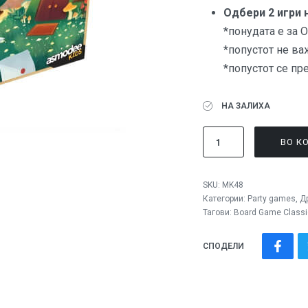
Одбери 2 игри 
*понудата е за
*попустот не ва
*попустот се пр
НА ЗАЛИХА
ВО К
SKU:
MK48
Категории:
Party games
,
Д
Тагови:
Board Game Classi
СПОДЕЛИ