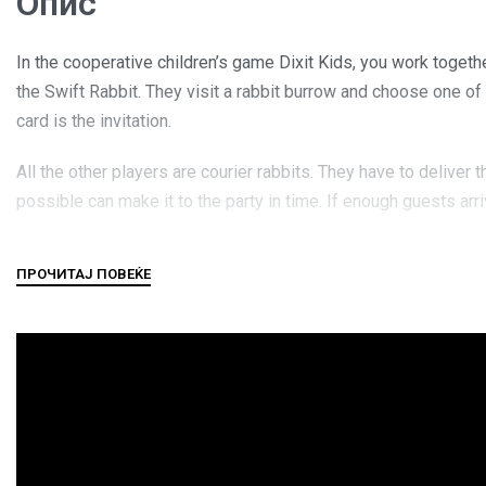
Опис
In the cooperative children’s game Dixit Kids, you work togethe
the Swift Rabbit. They visit a rabbit burrow and choose one of 
card is the invitation.
All the other players are courier rabbits. They have to deliver 
possible can make it to the party in time. If enough guests ar
Dixit Kids perfectly translates the gameplay of its big brother 
universe.
A child-friendly adaptation of the classic game Dixit.
Cooperative game: Everyone works together to interpret the r
Beautifully illustrated cards, as always.
Picture cards are also compatible with all other games in the D