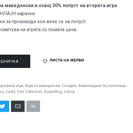
на македонски и освој 30% попуст на втората игра
 ОНЛАЈН нарачки
жи за производи кои веќе се на попуст
есметува на играта со помала цена
ЛИСТА НА ЖЕЛБИ
ОШНИЧКА
руштвени игри
,
Игри на македонски
,
Со карти
,
Фамилијарни/За почетници
cs
,
Cards
,
Dixit Collection
,
Storytelling
,
Voting