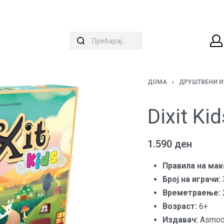
ДОМА
›
ДРУШТВЕНИ И
Dixit Ki
1.590
ден
Правила на мак
Броj на играчи:
Времетраење:
Возраст:
6+
Издавач:
Asmo