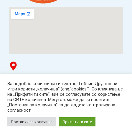
Гоблин продавница
За подобро корисничко искуство, Гоблин Друштвени
ТЦ Буњаковец - 1. кат, Скопје.
Игри користи „колачиња“ (eng."cookies"). Со кликнување
Tел: 078 669 482
на „Прифати ги сите“, вие се согласувате со користење
Работно време: пон-пет 12:00-19:00 /саб 12:00-17:00
на СИТЕ колачиња. Меѓутоа, може да ги посетите
2001-2026 Goblin Games, All Rights Reserved.
„Поставки за колачиња“ за да дадете контролирана
Гоблин ДОО, Скопје. Даночен број:
согласност.
МК4030005543925
contact@goblingames.mk
Поставки за колачиња
Прифати ги сите