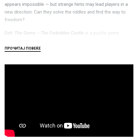
appears impossible — but strange hints may lead players in a
new direction. Can they solve the riddles and find the way to
freedom?
Exit: The Game – The Forbidden Castle
is a puzzle game
modeled after escape rooms.