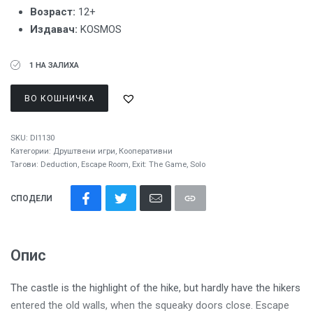
Возраст:
12+
Издавач:
KOSMOS
1 НА ЗАЛИХА
ВО КОШНИЧКА
SKU:
DI1130
Категории:
Друштвени игри
,
Кооперативни
Тагови:
Deduction
,
Escape Room
,
Exit: The Game
,
Solo
СПОДЕЛИ
Опис
The castle is the highlight of the hike, but hardly have the hikers
entered the old walls, when the squeaky doors close. Escape