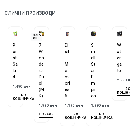
СЛИЧНИ ПРОИЗВОДИ
SOLD
OUT
P
7
Di
S
W
oi
W
xit
m
at
nt
on
:
all
er
Sa
de
M
St
ga
la
rs:
e
ar
te
d
Du
m
E
2.290
де
el
ori
m
1.490
ден
ВО
(M
es
pir
КОШНИЧ
ВО
K)
6
es
КОШНИЧКА
1.990
ден
1.190
ден
1.990
ден
ПОВЕЌЕ
ВО
ВО
КОШНИЧКА
КОШНИЧКА